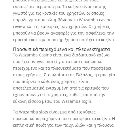
ενδιαφέρει περισσότερο. Το καζίνο είναι επίσης
γνωστό για τις κριτικές του χρηστών, οι οποίες
παραδείγματα περιλαμβάνουν το Wazamba casino
review και τις εμπειρίες των χρηστών. Οι χρήστες
μπορούν να βρουν αναφορές για την ασφάλεια, την
εμπειρία και την υποστήριξη που παρέχει το καζίνο.
Προσωπικά περιεχόμενα και πλεονεκτήματα
Το Wazamba Casino είναι ένα διαδικτυακό καζίνο
που έχει αναγνωριστεί για το ποιο προσωπικά
περιεχόμενο και τα πλεονεκτήματα που προσφέρει
στους χρήστες. Στο πλαίσιο της Ελλάδας, η εμπειρία
που παίρνει ο κάθε ένας χρήστης είναι
αποτελεσματικά ενισχυμένη από τις κριτικές που
έχουν αποδεχτεί οι χρήστες, καθώς και από την
εύκολη είσοδο μέσω του Wazamba login.
Τα Wazamba slots είναι μια από τις κύριες
προσωπικά περιεχόμενα που προσφέρει το καζίνο. Η
εκπληκτική ποιότητα των παιχνιδιών και η πλούσια