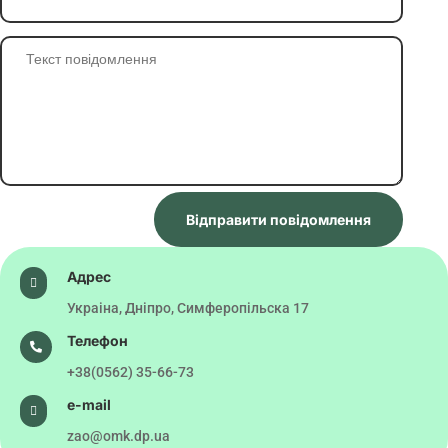
Відправити повідомлення
Адрес

Украіна, Дніпро, Симферопільска 17
Телефон

+38(0562) 35-66-73
e-mail

zao@omk.dp.ua