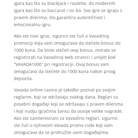
igara kao što su blackjack i roulette, do modernih
igara kao što su baccarat i sic bo. Sva igre se igraju s
pravim dilerima, što garantira autentičnost i
emocionalnu igru.
Ako ste novi igrac, sigurno ste čuli o Vavadinoj
promociji koja vam omogućava da stečete bonus do
1000 kuna. Da biste stečeli ovaj bonus, morate se
registrirati na Vavadinoj web stranici i unijeti kod
“VAVADA1000” pri registraciji. Ovaj bonus vam
omogućava da stečete do 1000 kuna nakon prvog
depozita.
Vavada online casino je također poznat po svojim
reglarim, koji se održavaju svakog dana. Reglari su
posebni događaji koji se održavaju s pravim dilerima
i koji nudju igračima šansu da osvoje velike nagrade.
Ako ste zainteresirani za Vavadino reglari, sigurno
ste čuli o njihovom Vavada promo code koji vam
omogućava da se pridružite ovim događajima.