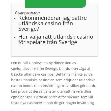
Содержимое
Rekommenderar jag bättre
utländska casino från
Sverige?
Hur välja rätt utländsk casino
för spelare från Sverige
Om du vill uppleva en ny dimension av
spelupplevelse från Sverige, bör du överväga att
besöka utländska casinos. Det finns många av de
bästa utländska casino:en som erbjuder utländska
casino bonus utan insättningskrav, vilket gör att du
kan prova ut deras tjänster utan att riskera dina
egna pengar. Detta är perfekt för spelare som vill
testa nya casino:er innan de gör någon insättning.