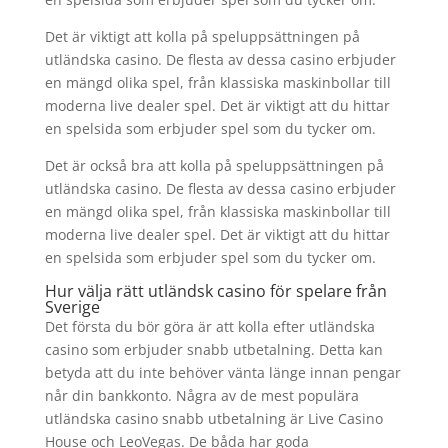
Det är viktigt att kolla på speluppsättningen på
utländska casino. De flesta av dessa casino erbjuder
en mängd olika spel, från klassiska maskinbollar till
moderna live dealer spel. Det är viktigt att du hittar
en spelsida som erbjuder spel som du tycker om.
Det är också bra att kolla på speluppsättningen på
utländska casino. De flesta av dessa casino erbjuder
en mängd olika spel, från klassiska maskinbollar till
moderna live dealer spel. Det är viktigt att du hittar
en spelsida som erbjuder spel som du tycker om.
Hur välja rätt utländsk casino för spelare från
Sverige
Det första du bör göra är att kolla efter utländska
casino som erbjuder snabb utbetalning. Detta kan
betyda att du inte behöver vänta länge innan pengar
når din bankkonto. Några av de mest populära
utländska casino snabb utbetalning är Live Casino
House och LeoVegas. De båda har goda