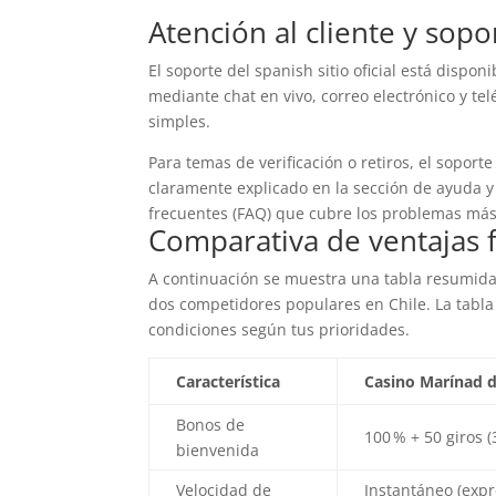
Atención al cliente y sopo
El soporte del spanish sitio oficial está dispo
mediante chat en vivo, correo electrónico y t
simples.
Para temas de verificación o retiros, el sopor
claramente explicado en la sección de ayuda 
frecuentes (FAQ) que cubre los problemas má
Comparativa de ventajas f
A continuación se muestra una tabla resumida q
dos competidores populares en Chile. La tabl
condiciones según tus prioridades.
Característica
Casino Marínad d
Bonos de
100 % + 50 giros 
bienvenida
Velocidad de
Instantáneo (expre