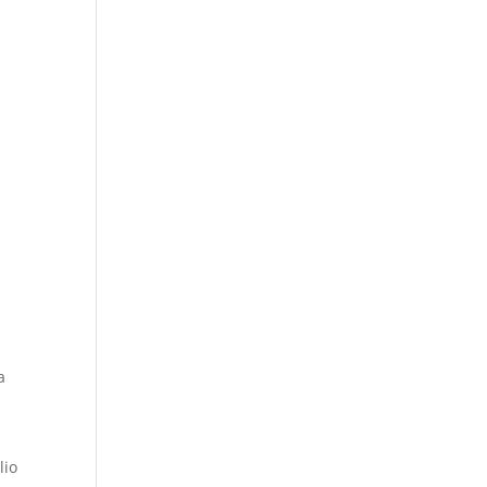
a
l
lio