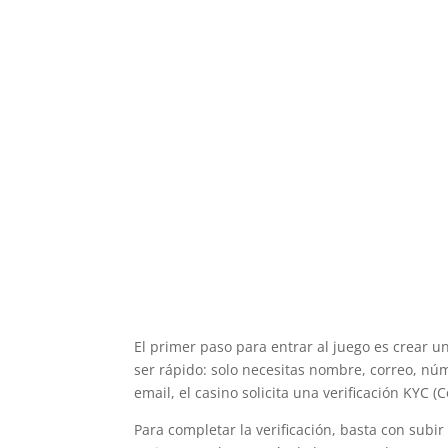
El primer paso para entrar al juego es crear un
ser rápido: solo necesitas nombre, correo, nú
email, el casino solicita una verificación KYC (
Para completar la verificación, basta con sub