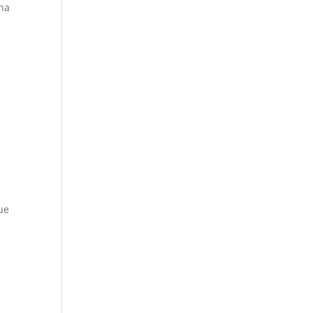
una
ue