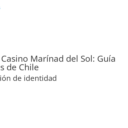
s
e Casino Marínad del Sol: Guía
s de Chile
ción de identidad