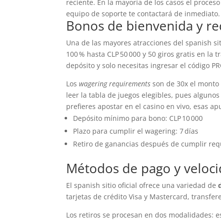
reciente. En la mayoría de los casos el proces
equipo de soporte te contactará de inmediato.
Bonos de bienvenida y re
Una de las mayores atracciones del spanish sit
100 % hasta CLP 50 000 y 50 giros gratis en la
depósito y solo necesitas ingresar el código 
Los
wagering requirements
son de 30x el monto 
leer la tabla de juegos elegibles, pues algunos
prefieres apostar en el casino en vivo, esas a
Depósito mínimo para bono: CLP 10 000
Plazo para cumplir el wagering: 7 días
Retiro de ganancias después de cumplir requ
Métodos de pago y velocid
El spanish sitio oficial ofrece una variedad de
tarjetas de crédito Visa y Mastercard, transf
Los retiros se procesan en dos modalidades: es