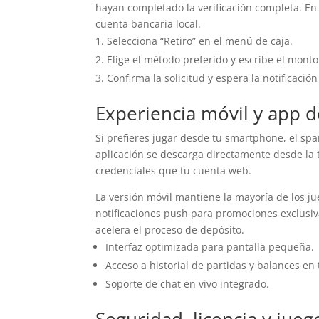
hayan completado la verificación completa. En
cuenta bancaria local.
Selecciona “Retiro” en el menú de caja.
Elige el método preferido y escribe el monto
Confirma la solicitud y espera la notificació
Experiencia móvil y app 
Si prefieres jugar desde tu smartphone, el span
aplicación se descarga directamente desde la t
credenciales que tu cuenta web.
La versión móvil mantiene la mayoría de los ju
notificaciones push para promociones exclusiv
acelera el proceso de depósito.
Interfaz optimizada para pantalla pequeña.
Acceso a historial de partidas y balances en 
Soporte de chat en vivo integrado.