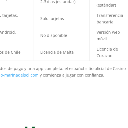
2‑3 días (estándar)
(estándar)
 tarjetas,
Transferencia
Solo tarjetas
bancaria
 Android,
Versión web
No disponible
móvil
Licencia de
os de Chile
Licencia de Malta
Curazao
dos de pago y una app completa, el español sitio oficial de Casino
no-marinadelsol.com
y comienza a jugar con confianza.