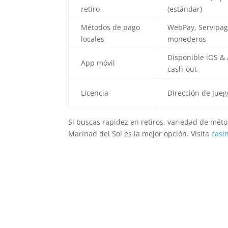
retiro
(estándar)
Métodos de pago
WebPay, Servipag,
locales
monederos
Disponible iOS &
App móvil
cash‑out
Licencia
Dirección de Jueg
Si buscas rapidez en retiros, variedad de méto
Marínad del Sol es la mejor opción. Visita
casi