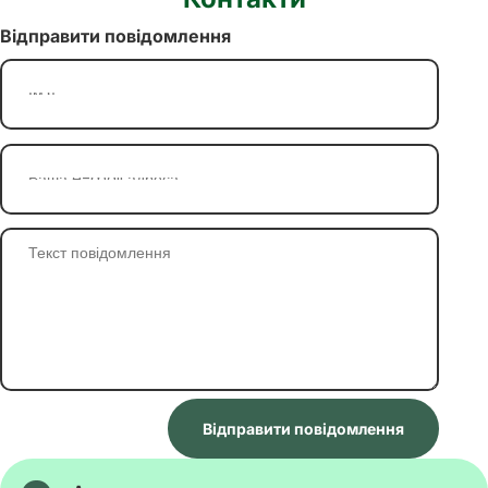
Відправити повідомлення
Відправити повідомлення