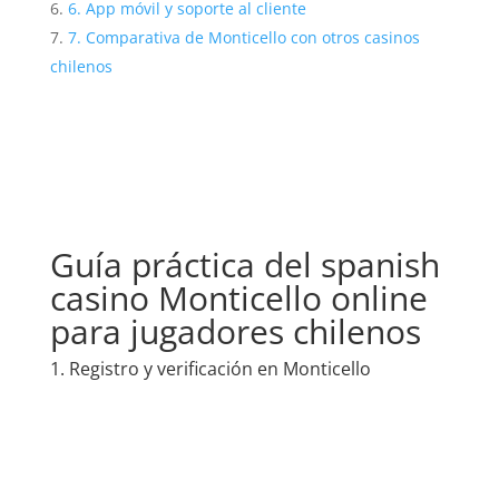
6. App móvil y soporte al cliente
7. Comparativa de Monticello con otros casinos
chilenos
Guía práctica del spanish
casino Monticello online
para jugadores chilenos
1. Registro y verificación en Monticello