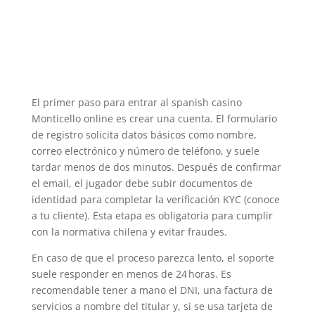
El primer paso para entrar al spanish casino
Monticello online es crear una cuenta. El formulario
de registro solicita datos básicos como nombre,
correo electrónico y número de teléfono, y suele
tardar menos de dos minutos. Después de confirmar
el email, el jugador debe subir documentos de
identidad para completar la verificación KYC (conoce
a tu cliente). Esta etapa es obligatoria para cumplir
con la normativa chilena y evitar fraudes.
En caso de que el proceso parezca lento, el soporte
suele responder en menos de 24 horas. Es
recomendable tener a mano el DNI, una factura de
servicios a nombre del titular y, si se usa tarjeta de