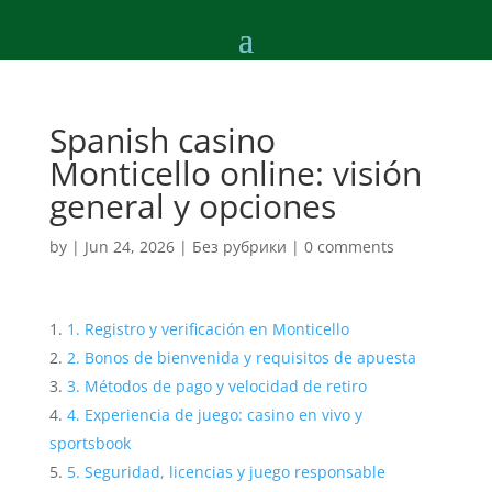
Spanish casino
Monticello online: visión
general y opciones
by
|
Jun 24, 2026
|
Без рубрики
|
0 comments
1. Registro y verificación en Monticello
2. Bonos de bienvenida y requisitos de apuesta
3. Métodos de pago y velocidad de retiro
4. Experiencia de juego: casino en vivo y
sportsbook
5. Seguridad, licencias y juego responsable