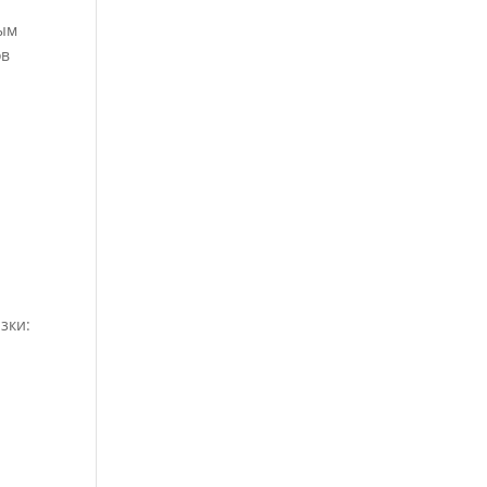
ным
ов
зки:
и