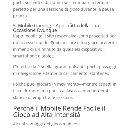
pochi secondi e decidono se continuare o fermarsi—
perfetto per una sessione di gioco durante la pausa
pranzo.
5. Mobile Gaming – Approfitta della Tua
Occasione Ovunque
L’app mobile (e il sito responsive) sono progettati per
un accesso rapido. Puoi lanciare il tuo gioco preferito
in meno di un minuto da qualsiasi dispositivo—
smartphone o tablet.
L’interfaccia è snella: grandi pulsanti, pochi passaggi
di navigazione e tempi di caricamento istantanei.
Poiché puoi giocare in movimento—mentre aspetti in
fila o durante una pausa al lavoro—non perderai
slancio o tempo tra le sessioni.
Perché il Mobile Rende Facile il
Gioco ad Alta Intensità
Alcuni vantaggi del gioco mobile: