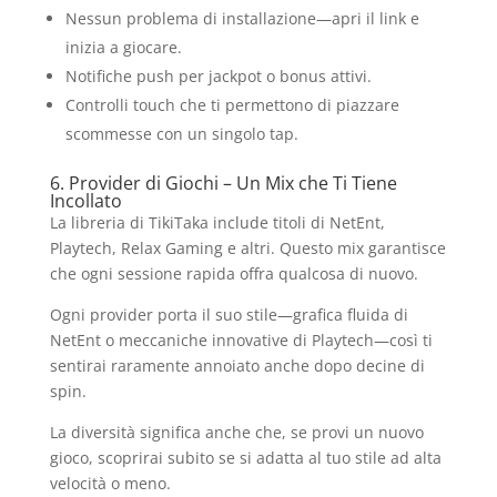
Nessun problema di installazione—apri il link e
inizia a giocare.
Notifiche push per jackpot o bonus attivi.
Controlli touch che ti permettono di piazzare
scommesse con un singolo tap.
6. Provider di Giochi – Un Mix che Ti Tiene
Incollato
La libreria di TikiTaka include titoli di NetEnt,
Playtech, Relax Gaming e altri. Questo mix garantisce
che ogni sessione rapida offra qualcosa di nuovo.
Ogni provider porta il suo stile—grafica fluida di
NetEnt o meccaniche innovative di Playtech—così ti
sentirai raramente annoiato anche dopo decine di
spin.
La diversità significa anche che, se provi un nuovo
gioco, scoprirai subito se si adatta al tuo stile ad alta
velocità o meno.