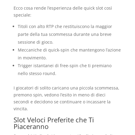
Ecco cosa rende l’esperienza delle quick slot così
speciale:
Titoli con alto RTP che restituiscono la maggior
parte della tua scommessa durante una breve
sessione di gioco.
Meccaniche di quick-spin che mantengono l’azione
in movimento.
Trigger istantanei di free-spin che ti premiano
nello stesso round.
I giocatori di solito caricano una piccola scommessa,
premono spin, vedono l’esito in meno di dieci
secondi e decidono se continuare o incassare la
vincita.
Slot Veloci Preferite che Ti
Piaceranno