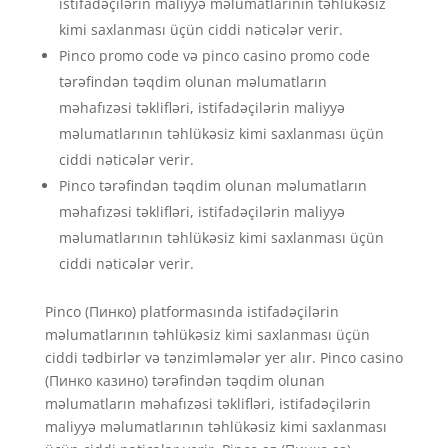
istifadəçilərin maliyyə məlumatlarının təhlükəsiz
kimi saxlanması üçün ciddi nəticələr verir.
Pinco promo code və pinco casino promo code
tərəfindən təqdim olunan məlumatların
məhafızəsi təklifləri, istifadəçilərin maliyyə
məlumatlarının təhlükəsiz kimi saxlanması üçün
ciddi nəticələr verir.
Pinco tərəfindən təqdim olunan məlumatların
məhafızəsi təklifləri, istifadəçilərin maliyyə
məlumatlarının təhlükəsiz kimi saxlanması üçün
ciddi nəticələr verir.
Pinco (Пинко) platformasında istifadəçilərin
məlumatlarının təhlükəsiz kimi saxlanması üçün
ciddi tədbirlər və tənzimləmələr yer alır. Pinco casino
(Пинко казино) tərəfindən təqdim olunan
məlumatların məhafızəsi təklifləri, istifadəçilərin
maliyyə məlumatlarının təhlükəsiz kimi saxlanması