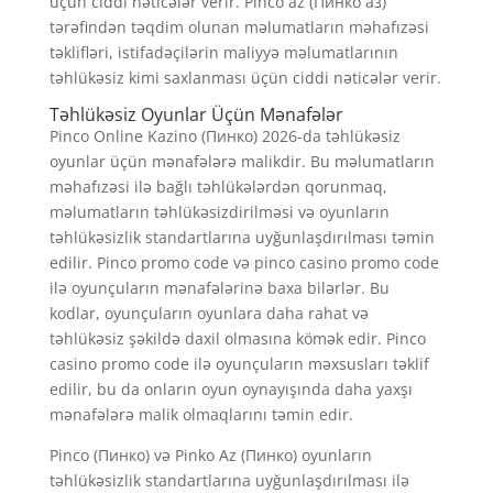
üçün ciddi nəticələr verir. Pinco az (Пинко аз)
tərəfindən təqdim olunan məlumatların məhafızəsi
təklifləri, istifadəçilərin maliyyə məlumatlarının
təhlükəsiz kimi saxlanması üçün ciddi nəticələr verir.
Təhlükəsiz Oyunlar Üçün Mənafələr
Pinco Online Kazino (Пинко) 2026-da təhlükəsiz
oyunlar üçün mənafələrə malikdir. Bu məlumatların
məhafızəsi ilə bağlı təhlükələrdən qorunmaq,
məlumatların təhlükəsizdirilməsi və oyunların
təhlükəsizlik standartlarına uyğunlaşdırılması təmin
edilir. Pinco promo code və pinco casino promo code
ilə oyunçuların mənafələrinə baxa bilərlər. Bu
kodlar, oyunçuların oyunlara daha rahat və
təhlükəsiz şəkildə daxil olmasına kömək edir. Pinco
casino promo code ilə oyunçuların məxsusları təklif
edilir, bu da onların oyun oynayışında daha yaxşı
mənafələrə malik olmaqlarını təmin edir.
Pinco (Пинко) və Pinko Az (Пинко) oyunların
təhlükəsizlik standartlarına uyğunlaşdırılması ilə