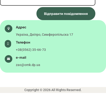
Відправити повідомлення
Адрес

Украіна, Дніпро, Симферопільска 17
Телефон

+38(0562) 35-66-73
e-mail

zao@omk.dp.ua
Copyright © 2026 All Rights Reserved.