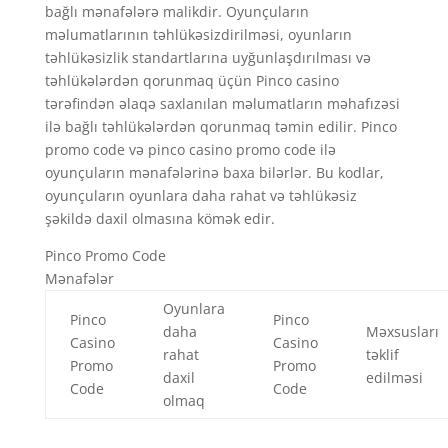
bağlı mənafələrə malikdir. Oyunçuların
məlumatlarının təhlükəsizdirilməsi, oyunların
təhlükəsizlik standartlarına uyğunlaşdırılması və
təhlükələrdən qorunmaq üçün Pinco casino
tərəfindən əlaqə saxlanılan məlumatların məhafızəsi
ilə bağlı təhlükələrdən qorunmaq təmin edilir. Pinco
promo code və pinco casino promo code ilə
oyunçuların mənafələrinə baxa bilərlər. Bu kodlar,
oyunçuların oyunlara daha rahat və təhlükəsiz
şəkildə daxil olmasına kömək edir.
Pinco Promo Code
Mənafələr
Oyunlara
Pinco
Pinco
daha
Məxsusları
Casino
Casino
rahat
təklif
Promo
Promo
daxil
edilməsi
Code
Code
olmaq