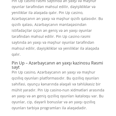
Pin Up casino rəsmi saytında ən yaxşı və məşhur
oyunlar tərəfindən məhsul edilir, dəyişikliklər və
yeniliklər ilə əlaqəda qalır. Pin Up casino,
Azərbaycanın ən yaxşı və məşhur qızıllı qalasıdır. Bu
qızıllı qalası, Azərbaycanın məntəqəsindən
istifadəçilər üçün ən geniş və ən yaxşı oyunlar
tərəfindən məhsul edilir. Pin Up casino rəsmi
saytında ən yaxşı və məşhur oyunlar tərəfindən
məhsul edilir, dəyişikliklər və yeniliklər ilə əlaqəda
qalır.
Pin Up – Azərbaycanın ən yaxşı kazinosu Rəsmi
sayt
Pin Up casino, Azərbaycanın ən yaxşı və məşhur
qızıllıq oyunları platformasıdır. Bu qızıllıq oyunları
səhifəsi, oyunçu kənarında əlaqəli və təhlükəsiz bir
mühit yaradır. Pin Up casino-nun xidmətləri arasında
ən yaxşı və ən geniş qızıllıq oyunları kataloqu var. Bu
oyunlar, cip, dəyərli bonuslar və ən yaxşı qızıllıq
oyunları tərbiyə programları ilə əlaqədədir.