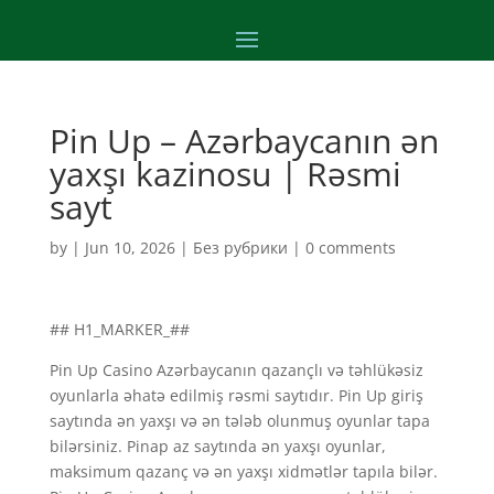
Pin Up – Azərbaycanın ən
yaxşı kazinosu | Rəsmi
sayt
by
|
Jun 10, 2026
|
Без рубрики
|
0 comments
##
H1_MARKER_##
Pin Up Casino Azərbaycanın qazançlı və təhlükəsiz
oyunlarla əhatə edilmiş rəsmi saytıdır. Pin Up giriş
saytında ən yaxşı və ən tələb olunmuş oyunlar tapa
bilərsiniz. Pinap az saytında ən yaxşı oyunlar,
maksimum qazanç və ən yaxşı xidmətlər tapıla bilər.