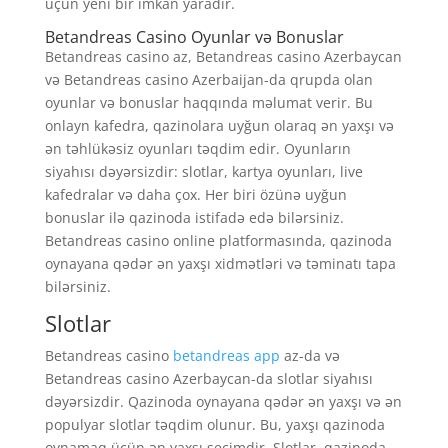
üçün yeni bir imkan yaradır.
Betandreas Casino Oyunlar və Bonuslar
Betandreas casino az, Betandreas casino Azerbaycan
və Betandreas casino Azerbaijan-da qrupda olan
oyunlar və bonuslar haqqında məlumat verir. Bu
onlayn kafedra, qazinolara uyğun olaraq ən yaxşı və
ən təhlükəsiz oyunları təqdim edir. Oyunların
siyahısı dəyərsizdir: slotlar, kartya oyunları, live
kafedralar və daha çox. Her biri özünə uyğun
bonuslar ilə qazinoda istifadə edə bilərsiniz.
Betandreas casino online platformasında, qazinoda
oynayana qədər ən yaxşı xidmətləri və təminatı tapa
bilərsiniz.
Slotlar
Betandreas casino
betandreas app
az-da və
Betandreas casino Azerbaycan-da slotlar siyahısı
dəyərsizdir. Qazinoda oynayana qədər ən yaxşı və ən
populyar slotlar təqdim olunur. Bu, yaxşı qazinoda
oynamaq üçün ən yaxşı seçimdir. Slotlar, qazinoda