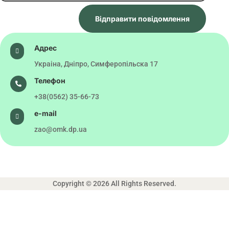
Відправити повідомлення
Адрес

Украіна, Дніпро, Симферопільска 17
Телефон

+38(0562) 35-66-73
e-mail

zao@omk.dp.ua
Copyright © 2026 All Rights Reserved.