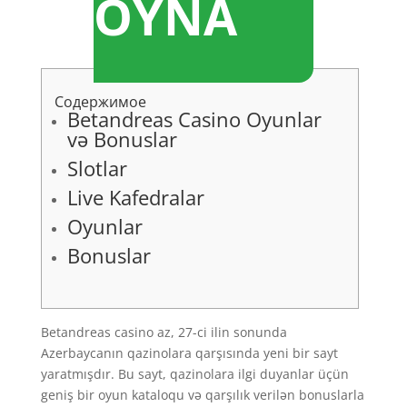
OYNA
Содержимое
Betandreas Casino Oyunlar
və Bonuslar
Slotlar
Live Kafedralar
Oyunlar
Bonuslar
Betandreas casino az, 27-ci ilin sonunda
Azerbaycanın qazinolara qarşısında yeni bir sayt
yaratmışdır. Bu sayt, qazinolara ilgi duyanlar üçün
geniş bir oyun kataloqu və qarşılık verilən bonuslarla