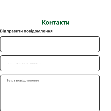
Контакти
Відправити повідомлення