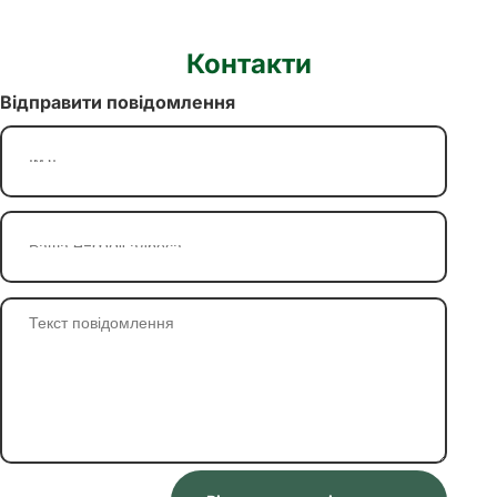
Контакти
Відправити повідомлення