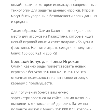
онлайн-казино, которое использует современные
технологии для защиты данных игроков. Игроки
могут быть уверены в безопасности своих данных
и средств.
Таким образом, Олимп Казино – это идеальное
место для игроков из Казахстана, которые ищут
новый игровой опыт и хотят получать бонусы и
фриспины. Начните играть сегодня и получите
бонус 150 000 KZT и 250 FS!
Большой Бонус для Новых Игроков
Олимп Казино рады приветствовать новых
игроков с бонусом 150 000 KZT и 250 FS! Это
отличная возможность начать свою игровую
карьеру с преимуществ.
Для получения бонуса вам нужно
зарегистрироваться на сайте Олимп Казино и
выполнить минимальный депозит. Затем вы
получите доступ к бонусу 150 000 KZT, который