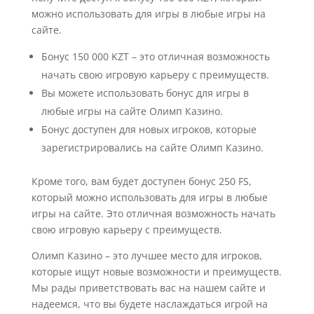
можно использовать для игры в любые игры на
сайте.
Бонус 150 000 KZT – это отличная возможность
начать свою игровую карьеру с преимуществ.
Вы можете использовать бонус для игры в
любые игры на сайте Олимп Казино.
Бонус доступен для новых игроков, которые
зарегистрировались на сайте Олимп Казино.
Кроме того, вам будет доступен бонус 250 FS,
который можно использовать для игры в любые
игры на сайте. Это отличная возможность начать
свою игровую карьеру с преимуществ.
Олимп Казино – это лучшее место для игроков,
которые ищут новые возможности и преимуществ.
Мы рады приветствовать вас на нашем сайте и
надеемся, что вы будете наслаждаться игрой на