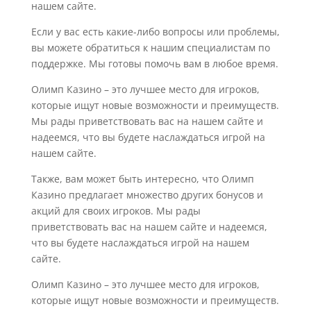
нашем сайте.
Если у вас есть какие-либо вопросы или проблемы,
вы можете обратиться к нашим специалистам по
поддержке. Мы готовы помочь вам в любое время.
Олимп Казино – это лучшее место для игроков,
которые ищут новые возможности и преимуществ.
Мы рады приветствовать вас на нашем сайте и
надеемся, что вы будете наслаждаться игрой на
нашем сайте.
Также, вам может быть интересно, что Олимп
Казино предлагает множество других бонусов и
акций для своих игроков. Мы рады
приветствовать вас на нашем сайте и надеемся,
что вы будете наслаждаться игрой на нашем
сайте.
Олимп Казино – это лучшее место для игроков,
которые ищут новые возможности и преимуществ.