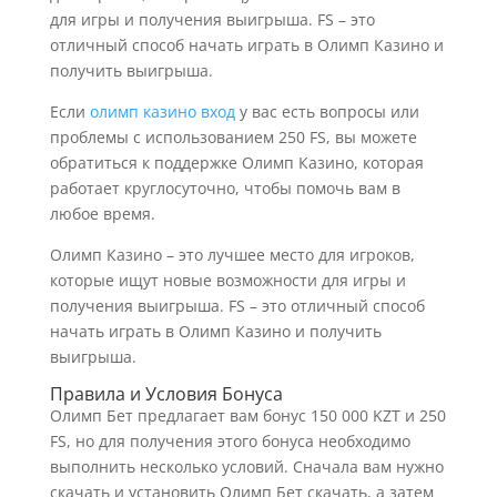
для игры и получения выигрыша. FS – это
отличный способ начать играть в Олимп Казино и
получить выигрыша.
Если
олимп казино вход
у вас есть вопросы или
проблемы с использованием 250 FS, вы можете
обратиться к поддержке Олимп Казино, которая
работает круглосуточно, чтобы помочь вам в
любое время.
Олимп Казино – это лучшее место для игроков,
которые ищут новые возможности для игры и
получения выигрыша. FS – это отличный способ
начать играть в Олимп Казино и получить
выигрыша.
Правила и Условия Бонуса
Олимп Бет предлагает вам бонус 150 000 KZT и 250
FS, но для получения этого бонуса необходимо
выполнить несколько условий. Сначала вам нужно
скачать и установить Олимп Бет скачать, а затем