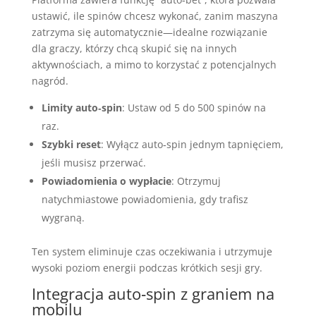
ustawić, ile spinów chcesz wykonać, zanim maszyna
zatrzyma się automatycznie—idealne rozwiązanie
dla graczy, którzy chcą skupić się na innych
aktywnościach, a mimo to korzystać z potencjalnych
nagród.
Limity auto‑spin
: Ustaw od 5 do 500 spinów na
raz.
Szybki reset
: Wyłącz auto‑spin jednym tapnięciem,
jeśli musisz przerwać.
Powiadomienia o wypłacie
: Otrzymuj
natychmiastowe powiadomienia, gdy trafisz
wygraną.
Ten system eliminuje czas oczekiwania i utrzymuje
wysoki poziom energii podczas krótkich sesji gry.
Integracja auto‑spin z graniem na
mobilu