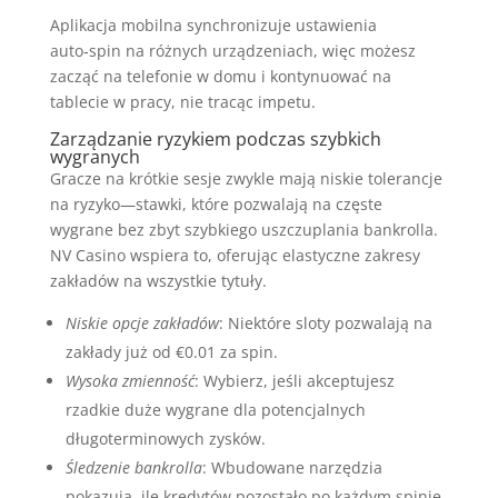
Aplikacja mobilna synchronizuje ustawienia
auto‑spin na różnych urządzeniach, więc możesz
zacząć na telefonie w domu i kontynuować na
tablecie w pracy, nie tracąc impetu.
Zarządzanie ryzykiem podczas szybkich
wygranych
Gracze na krótkie sesje zwykle mają niskie tolerancje
na ryzyko—stawki, które pozwalają na częste
wygrane bez zbyt szybkiego uszczuplania bankrolla.
NV Casino wspiera to, oferując elastyczne zakresy
zakładów na wszystkie tytuły.
Niskie opcje zakładów
: Niektóre sloty pozwalają na
zakłady już od €0.01 za spin.
Wysoka zmienność
: Wybierz, jeśli akceptujesz
rzadkie duże wygrane dla potencjalnych
długoterminowych zysków.
Śledzenie bankrolla
: Wbudowane narzędzia
pokazują, ile kredytów pozostało po każdym spinie.