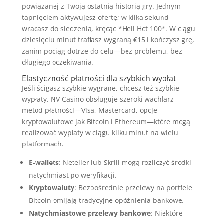
powiązanej z Twoją ostatnią historią gry. Jednym
tapnięciem aktywujesz ofertę; w kilka sekund
wracasz do siedzenia, kręcąc *Hell Hot 100*. W ciągu
dziesięciu minut trafiasz wygraną €15 i kończysz grę,
zanim pociąg dotrze do celu—bez problemu, bez
długiego oczekiwania.
Elastyczność płatności dla szybkich wypłat
Jeśli ścigasz szybkie wygrane, chcesz też szybkie
wypłaty. NV Casino obsługuje szeroki wachlarz
metod płatności—Visa, Mastercard, opcje
kryptowalutowe jak Bitcoin i Ethereum—które mogą
realizować wypłaty w ciągu kilku minut na wielu
platformach.
E-wallets
: Neteller lub Skrill mogą rozliczyć środki
natychmiast po weryfikacji.
Kryptowaluty
: Bezpośrednie przelewy na portfele
Bitcoin omijają tradycyjne opóźnienia bankowe.
Natychmiastowe przelewy bankowe
: Niektóre