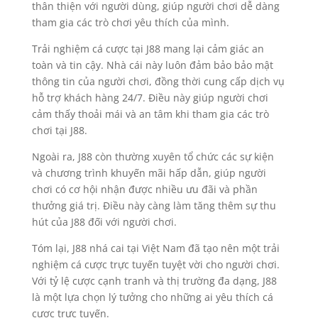
thân thiện với người dùng, giúp người chơi dễ dàng
tham gia các trò chơi yêu thích của mình.
Trải nghiệm cá cược tại J88 mang lại cảm giác an
toàn và tin cậy. Nhà cái này luôn đảm bảo bảo mật
thông tin của người chơi, đồng thời cung cấp dịch vụ
hỗ trợ khách hàng 24/7. Điều này giúp người chơi
cảm thấy thoải mái và an tâm khi tham gia các trò
chơi tại J88.
Ngoài ra, J88 còn thường xuyên tổ chức các sự kiện
và chương trình khuyến mãi hấp dẫn, giúp người
chơi có cơ hội nhận được nhiều ưu đãi và phần
thưởng giá trị. Điều này càng làm tăng thêm sự thu
hút của J88 đối với người chơi.
Tóm lại, J88 nhá cai tại Việt Nam đã tạo nên một trải
nghiệm cá cược trực tuyến tuyệt vời cho người chơi.
Với tỷ lệ cược cạnh tranh và thị trường đa dạng, J88
là một lựa chọn lý tưởng cho những ai yêu thích cá
cược trực tuyến.