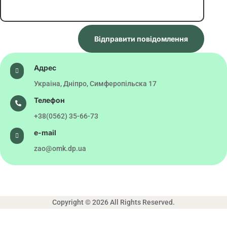
Відправити повідомлення
Адрес

Украіна, Дніпро, Симферопільска 17
Телефон

+38(0562) 35-66-73
e-mail

zao@omk.dp.ua
Copyright © 2026 All Rights Reserved.