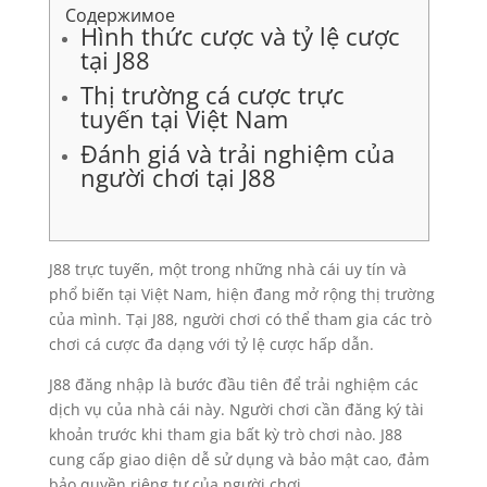
Содержимое
Hình thức cược và tỷ lệ cược
tại J88
Thị trường cá cược trực
tuyến tại Việt Nam
Đánh giá và trải nghiệm của
người chơi tại J88
J88 trực tuyến, một trong những nhà cái uy tín và
phổ biến tại Việt Nam, hiện đang mở rộng thị trường
của mình. Tại J88, người chơi có thể tham gia các trò
chơi cá cược đa dạng với tỷ lệ cược hấp dẫn.
J88 đăng nhập là bước đầu tiên để trải nghiệm các
dịch vụ của nhà cái này. Người chơi cần đăng ký tài
khoản trước khi tham gia bất kỳ trò chơi nào. J88
cung cấp giao diện dễ sử dụng và bảo mật cao, đảm
bảo quyền riêng tư của người chơi.