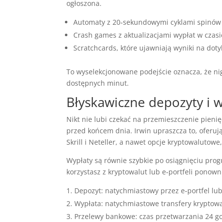
ogłoszona.
Automaty z 20‑sekundowymi cyklami spinów
Crash games z aktualizacjami wypłat w czas
Scratchcards, które ujawniają wyniki na doty
To wyselekcjonowane podejście oznacza, że nig
dostępnych minut.
Błyskawiczne depozyty i 
Nikt nie lubi czekać na przemieszczenie pien
przed końcem dnia. Irwin upraszcza to, oferuj
Skrill i Neteller, a nawet opcje kryptowalutowe,
Wypłaty są równie szybkie po osiągnięciu progu
korzystasz z kryptowalut lub e‑portfeli ponown
Depozyt: natychmiastowy przez e‑portfel lu
Wypłata: natychmiastowe transfery kryptow
Przelewy bankowe: czas przetwarzania 24 g