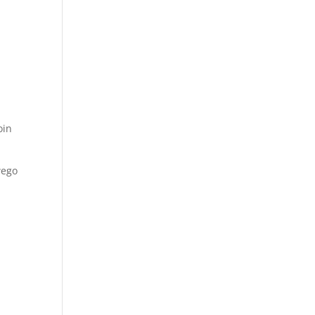
oin
wego