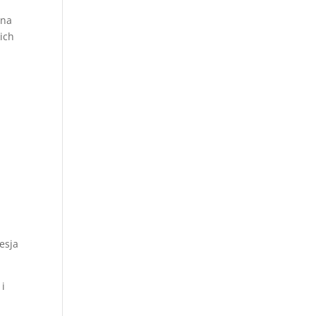
 na
kich
esja
 i