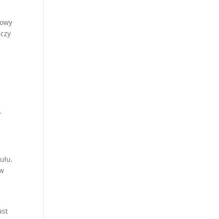
towy
 czy
—
ułu.
 w
ast