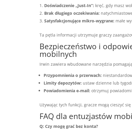
Doświadczenie „Just‑In”:
kręć, gdy masz wo
Brak długiego oczekiwania:
natychmiastowe 
Satysfakcjonujące mikro‑wygrane:
małe wyp
Ta pętla informacji utrzymuje graczy zaangaż
Bezpieczeństwo i odpowie
mobilnych
Irwin zawiera wbudowane narzędzia pomagają
Przypomnienia o przerwach:
niestandardowe
Limity depozytów:
ustaw dzienne lub tygod
Powiadomienia e‑mail:
otrzymuj powiadomien
Używając tych funkcji, gracze mogą cieszyć się
FAQ dla entuzjastów mobi
Q: Czy mogę grać bez konta?