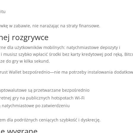
itu
wkę w zabawie, nie narażając na straty finansowe.
nej rozgrywce
czne dla użytkowników mobilnych: natychmiastowe depozyty i
ą i musisz szybko wpłacić środki bez karty kredytowej pod ręką, Bitc
e do gry w kilka sekund.
i Trust Wallet bezpośrednio—nie ma potrzeby instalowania dodatko
yptowalutowe są przetwarzane bezpośrednio
retnej gry na publicznych hotspotach Wi‑Fi
ą natychmiastowe po zatwierdzeniu
cem dla podróżnych ceniących szybkość i dyskrecję.
kie wygrane