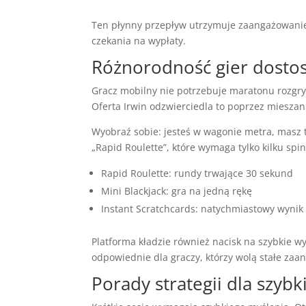
Ten płynny przepływ utrzymuje zaangażowanie 
czekania na wypłaty.
Różnorodność gier dostos
Gracz mobilny nie potrzebuje maratonu rozgryw
Oferta Irwin odzwierciedla to poprzez mieszank
Wyobraź sobie: jesteś w wagonie metra, masz t
„Rapid Roulette”, które wymaga tylko kilku spi
Rapid Roulette: rundy trwające 30 sekund
Mini Blackjack: gra na jedną rękę
Instant Scratchcards: natychmiastowy wynik
Platforma kładzie również nacisk na szybkie 
odpowiednie dla graczy, którzy wolą stałe zaan
Porady strategii dla szybk