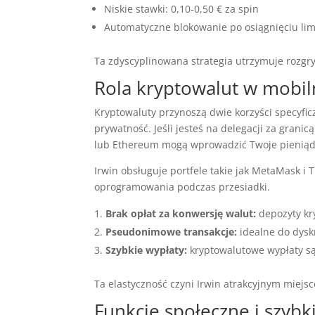
Niskie stawki: 0,10‑0,50 € za spin
Automatyczne blokowanie po osiągnięciu lim
Ta zdyscyplinowana strategia utrzymuje rozgry
Rola kryptowalut w mobil
Kryptowaluty przynoszą dwie korzyści specyfi
prywatność. Jeśli jesteś na delegacji za granic
lub Ethereum mogą wprowadzić Twoje pieniądz
Irwin obsługuje portfele takie jak MetaMask 
oprogramowania podczas przesiadki.
Brak opłat za konwersję walut:
depozyty kr
Pseudonimowe transakcje:
idealne do dysk
Szybkie wypłaty:
kryptowalutowe wypłaty s
Ta elastyczność czyni Irwin atrakcyjnym miejs
Funkcje społeczne i szyb