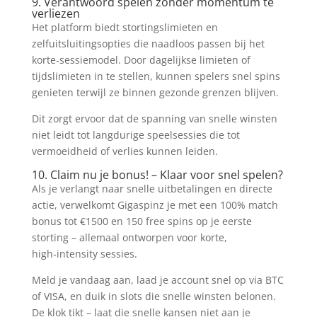
9. Verantwoord spelen zonder momentum te
verliezen
Het platform biedt stortingslimieten en
zelfuitsluitingsopties die naadloos passen bij het
korte‑sessiemodel. Door dagelijkse limieten of
tijdslimieten in te stellen, kunnen spelers snel spins
genieten terwijl ze binnen gezonde grenzen blijven.
Dit zorgt ervoor dat de spanning van snelle winsten
niet leidt tot langdurige speelsessies die tot
vermoeidheid of verlies kunnen leiden.
10. Claim nu je bonus! – Klaar voor snel spelen?
Als je verlangt naar snelle uitbetalingen en directe
actie, verwelkomt Gigaspinz je met een 100% match
bonus tot €1500 en 150 free spins op je eerste
storting – allemaal ontworpen voor korte,
high‑intensity sessies.
Meld je vandaag aan, laad je account snel op via BTC
of VISA, en duik in slots die snelle winsten belonen.
De klok tikt – laat die snelle kansen niet aan je