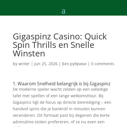
Gigaspinz Casino: Quick
Spin Thrills en Snelle
Winsten
by
writer
|
Jun 25, 2026
|
Без рубрики
|
0 comments
1. Waarom Snelheid belangrijk is bij Gigaspinz
De moderne speler wacht zelden op een volledige
tafel met spellen of een lange welkomsttour. Bij
Gigaspinz ligt de focus op directe bevrediging – een
handvol spins die je bankroll in minuten kunnen
veranderen. Dit formaat past bij degenen die korte
adrenaline‑stoten prefereren, of ze nu even een