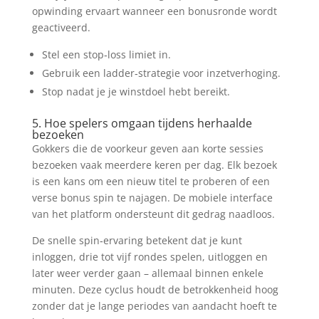
opwinding ervaart wanneer een bonusronde wordt
geactiveerd.
Stel een stop‑loss limiet in.
Gebruik een ladder‑strategie voor inzetverhoging.
Stop nadat je je winstdoel hebt bereikt.
5. Hoe spelers omgaan tijdens herhaalde
bezoeken
Gokkers die de voorkeur geven aan korte sessies
bezoeken vaak meerdere keren per dag. Elk bezoek
is een kans om een nieuw titel te proberen of een
verse bonus spin te najagen. De mobiele interface
van het platform ondersteunt dit gedrag naadloos.
De snelle spin‑ervaring betekent dat je kunt
inloggen, drie tot vijf rondes spelen, uitloggen en
later weer verder gaan – allemaal binnen enkele
minuten. Deze cyclus houdt de betrokkenheid hoog
zonder dat je lange periodes van aandacht hoeft te