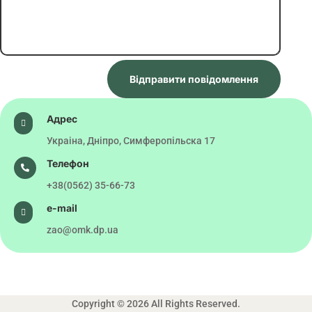
Відправити повідомлення
Адрес

Украіна, Дніпро, Симферопільска 17
Телефон

+38(0562) 35-66-73
e-mail

zao@omk.dp.ua
Copyright © 2026 All Rights Reserved.