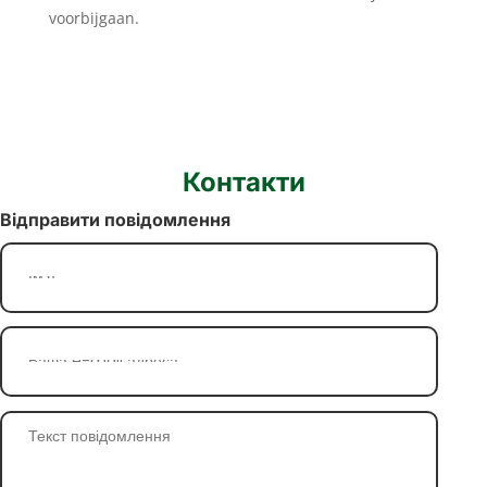
voorbijgaan.
Контакти
Відправити повідомлення