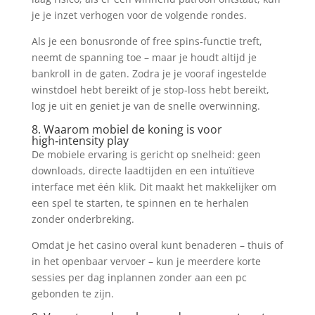
je je inzet verhogen voor de volgende rondes.
Als je een bonusronde of free spins‑functie treft,
neemt de spanning toe – maar je houdt altijd je
bankroll in de gaten. Zodra je je vooraf ingestelde
winstdoel hebt bereikt of je stop‑loss hebt bereikt,
log je uit en geniet je van de snelle overwinning.
8. Waarom mobiel de koning is voor
high‑intensity play
De mobiele ervaring is gericht op snelheid: geen
downloads, directe laadtijden en een intuïtieve
interface met één klik. Dit maakt het makkelijker om
een spel te starten, te spinnen en te herhalen
zonder onderbreking.
Omdat je het casino overal kunt benaderen – thuis of
in het openbaar vervoer – kun je meerdere korte
sessies per dag inplannen zonder aan een pc
gebonden te zijn.