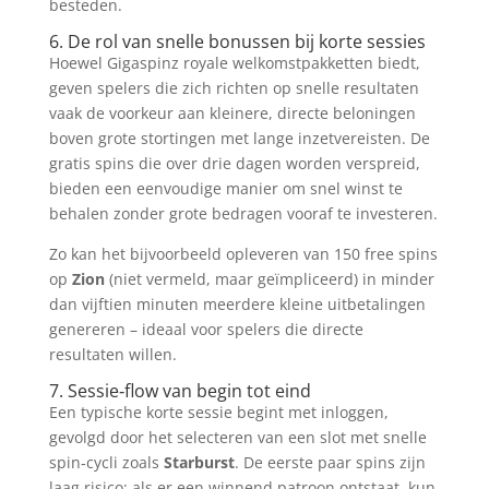
besteden.
6. De rol van snelle bonussen bij korte sessies
Hoewel Gigaspinz royale welkomstpakketten biedt,
geven spelers die zich richten op snelle resultaten
vaak de voorkeur aan kleinere, directe beloningen
boven grote stortingen met lange inzetvereisten. De
gratis spins die over drie dagen worden verspreid,
bieden een eenvoudige manier om snel winst te
behalen zonder grote bedragen vooraf te investeren.
Zo kan het bijvoorbeeld opleveren van 150 free spins
op
Zion
(niet vermeld, maar geïmpliceerd) in minder
dan vijftien minuten meerdere kleine uitbetalingen
genereren – ideaal voor spelers die directe
resultaten willen.
7. Sessie‑flow van begin tot eind
Een typische korte sessie begint met inloggen,
gevolgd door het selecteren van een slot met snelle
spin‑cycli zoals
Starburst
. De eerste paar spins zijn
laag risico; als er een winnend patroon ontstaat, kun