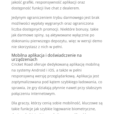
jakość grafiki, responsywność aplikacji oraz
dostępność funkcji live chat z dealerem.
Jedynym ograniczeniem trybu darmowego jest brak
możliwości wypłaty wygranych oraz ograniczona
liczba dostępnych promocji. Niektóre bonusy, takie
jak darmowe spiny, są aktywowane wyłącznie po
dokonaniu pierwszego depozytu, więc w wersji demo
nie skorzystasz z nich w pełni.
Mobilna aplikacja i doświadczenie na
urządzeniach
Cricket Road oferuje dedykowaną aplikację mobilną
na systemy Android i iOS, a także w pełni
responsywną wersję przeglądarkową. Aplikacja jest
zoptymalizowana pod kątem szybkiego ładowania, co
sprawia, że gry działają płynnie nawet przy słabszym
połączeniu internetowym.
Dla graczy, którzy cenią sobie mobilność, kluczowe są
takie funkcje jak szybkie logowanie biometryczne,