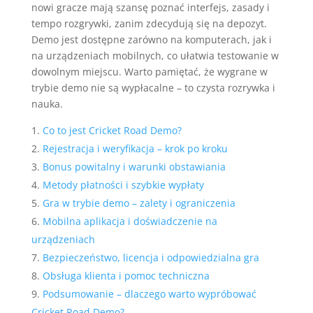
nowi gracze mają szansę poznać interfejs, zasady i
tempo rozgrywki, zanim zdecydują się na depozyt.
Demo jest dostępne zarówno na komputerach, jak i
na urządzeniach mobilnych, co ułatwia testowanie w
dowolnym miejscu. Warto pamiętać, że wygrane w
trybie demo nie są wypłacalne – to czysta rozrywka i
nauka.
Co to jest Cricket Road Demo?
Rejestracja i weryfikacja – krok po kroku
Bonus powitalny i warunki obstawiania
Metody płatności i szybkie wypłaty
Gra w trybie demo – zalety i ograniczenia
Mobilna aplikacja i doświadczenie na
urządzeniach
Bezpieczeństwo, licencja i odpowiedzialna gra
Obsługa klienta i pomoc techniczna
Podsumowanie – dlaczego warto wypróbować
Cricket Road Demo?