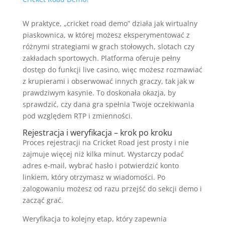
W praktyce, „cricket road demo” działa jak wirtualny
piaskownica, w której możesz eksperymentować z
różnymi strategiami w grach stołowych, slotach czy
zakładach sportowych. Platforma oferuje pełny
dostęp do funkcji live casino, więc możesz rozmawiać
z krupierami i obserwować innych graczy, tak jak w
prawdziwym kasynie. To doskonała okazja, by
sprawdzić, czy dana gra spełnia Twoje oczekiwania
pod względem RTP i zmienności.
Rejestracja i weryfikacja – krok po kroku
Proces rejestracji na Cricket Road jest prosty i nie
zajmuje więcej niż kilka minut. Wystarczy podać
adres e‑mail, wybrać hasło i potwierdzić konto
linkiem, który otrzymasz w wiadomości. Po
zalogowaniu możesz od razu przejść do sekcji demo i
zacząć grać.
Weryfikacja to kolejny etap, który zapewnia