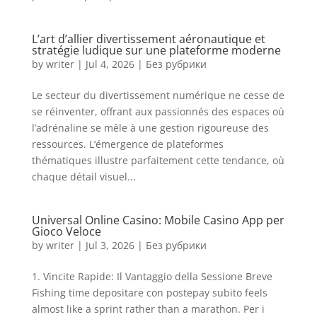
L’art d’allier divertissement aéronautique et
stratégie ludique sur une plateforme moderne
by
writer
|
Jul 4, 2026
|
Без рубрики
Le secteur du divertissement numérique ne cesse de
se réinventer, offrant aux passionnés des espaces où
l’adrénaline se mêle à une gestion rigoureuse des
ressources. L’émergence de plateformes
thématiques illustre parfaitement cette tendance, où
chaque détail visuel...
Universal Online Casino: Mobile Casino App per
Gioco Veloce
by
writer
|
Jul 3, 2026
|
Без рубрики
1. Vincite Rapide: Il Vantaggio della Sessione Breve
Fishing time depositare con postepay subito feels
almost like a sprint rather than a marathon. Per i