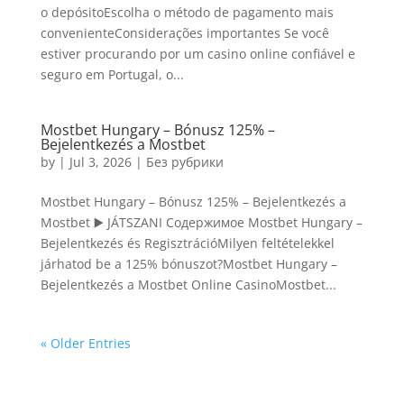
o depósitoEscolha o método de pagamento mais
convenienteConsiderações importantes Se você
estiver procurando por um casino online confiável e
seguro em Portugal, o...
Mostbet Hungary – Bónusz 125% –
Bejelentkezés a Mostbet
by
|
Jul 3, 2026
|
Без рубрики
Mostbet Hungary – Bónusz 125% – Bejelentkezés a
Mostbet ▶️ JÁTSZANI Содержимое Mostbet Hungary –
Bejelentkezés és RegisztrációMilyen feltételekkel
járhatod be a 125% bónuszot?Mostbet Hungary –
Bejelentkezés a Mostbet Online CasinoMostbet...
« Older Entries