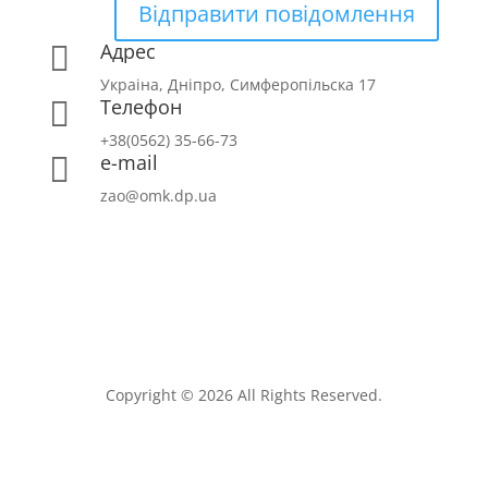
Відправити повідомлення
Адрес

Украіна, Дніпро, Симферопільска 17
Телефон

+38(0562) 35-66-73
e-mail

zao@omk.dp.ua
Copyright © 2026 All Rights Reserved.