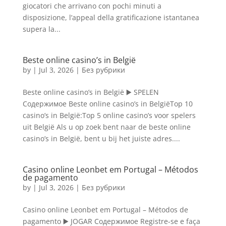
giocatori che arrivano con pochi minuti a
disposizione, l’appeal della gratificazione istantanea
supera la...
Beste online casino’s in België
by
|
Jul 3, 2026
|
Без рубрики
Beste online casino’s in België ▶️ SPELEN
Содержимое Beste online casino’s in BelgiëTop 10
casino’s in België:Top 5 online casino’s voor spelers
uit België Als u op zoek bent naar de beste online
casino’s in België, bent u bij het juiste adres....
Casino online Leonbet em Portugal – Métodos
de pagamento
by
|
Jul 3, 2026
|
Без рубрики
Casino online Leonbet em Portugal – Métodos de
pagamento ▶️ JOGAR Содержимое Registre-se e faça