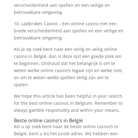
verscheidenheid aan spellen en een veilige en
betrouwbare omgeving.
10. Ladbrokes Casino – Een online casino met een
brede verscheidenheid aan spellen en een veilige en
betrouwbare omgeving.
Als je op zoek bent naar een veilig en veilig online
casino in België, dan is deze lijst een goede plek om
te beginnen. Onthoud dat het belangrijk is om te
weten welke online casino’s legaal zijn en welke niet,
en om te weten welke spellen veilig zijn om te
spelen.
We hope this article has been helpful in your search
for the best online casinos in Belgium. Remember to
always gamble responsibly and within your means.
Beste online casino’s in België
Als u op zoek bent naar de beste online casino’s in
België, bent u bij het juiste adres. Wij hebben een