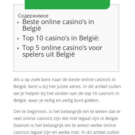
Содержимое
Beste online casino’s in
België
Top 10 casino’s in België:
Top 5 online casino’s voor
spelers uit België
Als u op zoek bent naar de beste online casino’s in
België, bent u bij het juiste adres. In dit artikel zullen
we je helpen bij het vinden van de top 10 casino’s in
België, waar je veilig en veilig kunt gokken.
Om te beginnen, is het belangrijk om te weten dat er
veel online casino’s zijn die niet legaal zijn in België.
Daarom is het belangrijk om te weten welke online
casino’s legaal zijn en welke niet. In dit artikel zullen