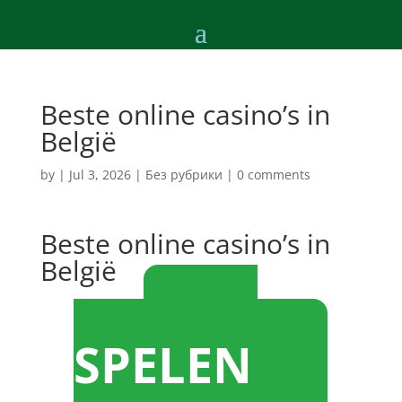
Beste online casino’s in
België
by
|
Jul 3, 2026
|
Без рубрики
|
0 comments
Beste online casino’s in
België
▶️
SPELEN