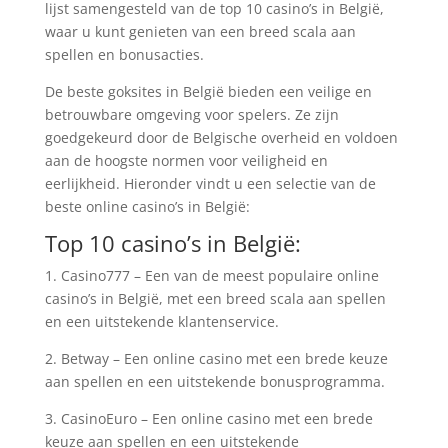
lijst samengesteld van de top 10 casino’s in België,
waar u kunt genieten van een breed scala aan
spellen en bonusacties.
De beste goksites in België bieden een veilige en
betrouwbare omgeving voor spelers. Ze zijn
goedgekeurd door de Belgische overheid en voldoen
aan de hoogste normen voor veiligheid en
eerlijkheid. Hieronder vindt u een selectie van de
beste online casino’s in België:
Top 10 casino’s in België:
1. Casino777 – Een van de meest populaire online
casino’s in België, met een breed scala aan spellen
en een uitstekende klantenservice.
2. Betway – Een online casino met een brede keuze
aan spellen en een uitstekende bonusprogramma.
3. CasinoEuro – Een online casino met een brede
keuze aan spellen en een uitstekende