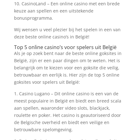
10. CasinoLand – Een online casino met een brede
keuze aan spellen en een uitstekende
bonusprogramma.
Wij wensen u veel plezier bij het spelen in een van
deze beste online casino’s in België!
Top 5 online casino’s voor spelers uit België
Als je op zoek bent naar de beste online goksites in
België, zijn er een paar dingen om te weten. Het is
belangrijk om te kiezen voor een goksite die veilig,
betrouwbaar en eerlijk is. Hier zijn de top 5 online
goksites voor spelers uit België:
1. Casino Lugano – Dit online casino is een van de
meest populaire in België en biedt een breed scala
aan spellen, waaronder video slots, blackjack,
roulette en poker. Het casino is geautoriseerd door
de Belgische overheid en biedt een veilige en
betrouwbare spelomgeving.