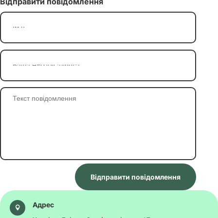
Відправити повідомлення
Відправити повідомлення
Адрес
