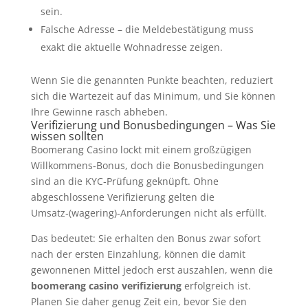
sein.
Falsche Adresse – die Meldebestätigung muss
exakt die aktuelle Wohnadresse zeigen.
Wenn Sie die genannten Punkte beachten, reduziert
sich die Wartezeit auf das Minimum, und Sie können
Ihre Gewinne rasch abheben.
Verifizierung und Bonusbedingungen – Was Sie
wissen sollten
Bo​omerang Casino lockt mit einem großzügigen
Willkommens‑Bonus, doch die Bonusbedingungen
sind an die KYC‑Prüfung geknüpft. Ohne
abgeschlossene Verifizierung gelten die
Umsatz‑(wagering)‑Anforderungen nicht als erfüllt.
Das bedeutet: Sie erhalten den Bonus zwar sofort
nach der ersten Einzahlung, können die damit
gewonnenen Mittel jedoch erst auszahlen, wenn die
boomerang casino verifizierung
erfolgreich ist.
Planen Sie daher genug Zeit ein, bevor Sie den