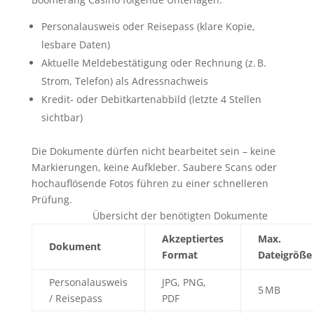
Personalausweis oder Reisepass (klare Kopie,
lesbare Daten)
Aktuelle Meldebestätigung oder Rechnung (z. B.
Strom, Telefon) als Adressnachweis
Kredit‑ oder Debitkartenabbild (letzte 4 Stellen
sichtbar)
Die Dokumente dürfen nicht bearbeitet sein – keine
Markierungen, keine Aufkleber. Saubere Scans oder
hochauflösende Fotos führen zu einer schnelleren
Prüfung.
Übersicht der benötigten Dokumente
Akzeptiertes
Max.
Dokument
Format
Dateigröße
Personalausweis
JPG, PNG,
5 MB
/ Reisepass
PDF