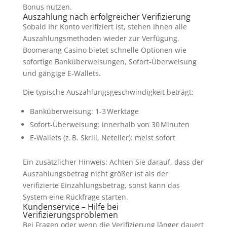
Bonus nutzen.
Auszahlung nach erfolgreicher Verifizierung
Sobald Ihr Konto verifiziert ist, stehen Ihnen alle
Auszahlungsmethoden wieder zur Verfügung.
Boomerang Casino bietet schnelle Optionen wie
sofortige Banküberweisungen, Sofort‑Überweisung
und gängige E‑Wallets.
Die typische Auszahlungsgeschwindigkeit beträgt:
Banküberweisung: 1‑3 Werktage
Sofort‑Überweisung: innerhalb von 30 Minuten
E‑Wallets (z. B. Skrill, Neteller): meist sofort
Ein zusätzlicher Hinweis: Achten Sie darauf, dass der
Auszahlungsbetrag nicht größer ist als der
verifizierte Einzahlungsbetrag, sonst kann das
System eine Rückfrage starten.
Kundenservice – Hilfe bei
Verifizierungsproblemen
Bei Fragen oder wenn die Verifizierung länger dauert