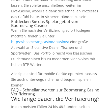
lassen. Sie spielte anschließend weiter im
Live‑Casino, wobei sie dank des schnellen Prozesses
das Gefühl hatte, in sicheren Händen zu sein.
Entdecken Sie das Spielangebot von
Boomerang Casino
Wenn Sie nach der Verifizierung sofort loslegen
möchten, finden Sie unter
https://boomerangcasinoz.at/slots/
eine große
Auswahl an Slots, Live‑Dealer‑Tischen und
Sportwetten. Das Portfolio reicht von klassischen
Fruchtmaschinen bis zu modernen Video‑Slots mit
hohen RTP‑Werten.
Alle Spiele sind für mobile Geräte optimiert, sodass
Sie auch unterwegs sicher und bequem spielen
können.
FAQ – Schnellantworten zur Boomerang Casino
Verifizierung
Wie lange dauert die Verifizierung?
In den meisten Fällen 24 bis 48 Stunden, selten