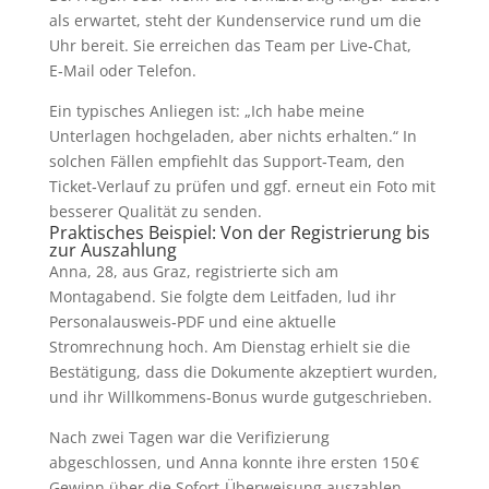
als erwartet, steht der Kundenservice rund um die
Uhr bereit. Sie erreichen das Team per Live‑Chat,
E‑Mail oder Telefon.
Ein typisches Anliegen ist: „Ich habe meine
Unterlagen hochgeladen, aber nichts erhalten.“ In
solchen Fällen empfiehlt das Support‑Team, den
Ticket‑Verlauf zu prüfen und ggf. erneut ein Foto mit
besserer Qualität zu senden.
Praktisches Beispiel: Von der Registrierung bis
zur Auszahlung
Anna, 28, aus Graz, registrierte sich am
Montagabend. Sie folgte dem Leitfaden, lud ihr
Personalausweis‑PDF und eine aktuelle
Stromrechnung hoch. Am Dienstag erhielt sie die
Bestätigung, dass die Dokumente akzeptiert wurden,
und ihr Willkommens‑Bonus wurde gutgeschrieben.
Nach zwei Tagen war die Verifizierung
abgeschlossen, und Anna konnte ihre ersten 150 €
Gewinn über die Sofort‑Überweisung auszahlen