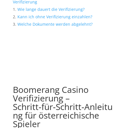
Verifizierung
Wie lange dauert die Verifizierung?
Kann ich ohne Verifizierung einzahlen?
Welche Dokumente werden abgelehnt?
Boomerang Casino
Verifizierung –
Schritt‑für‑Schritt‑Anleitu
ng für österreichische
Spieler