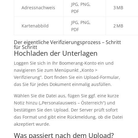
JPG, PNG,
Adressnachweis
3 MB
PDF
JPG, PNG,
Kartenabbild
2 MB
PDF
Der eigentliche Verifizierungsprozess – Schritt
für Schritt
Hochladen der Unterlagen
Loggen Sie sich in Ihr Boomerang‑Konto ein und
navigieren Sie zum Menüpunkt „Konto >
Verifizierung“. Dort finden Sie ein Upload‑Formular,
das Sie für jedes Dokument einmalig ausfüllen.
Wählen Sie die Datei aus, fügen Sie ggf. eine kurze
Notiz hinzu („Personalausweis – Österreich“) und
bestätigen Sie den Upload. Der Server prüft sofort
das Format und gibt eine Rückmeldung, ob die Datei
akzeptiert wurde.
Was passiert nach dem Upload?