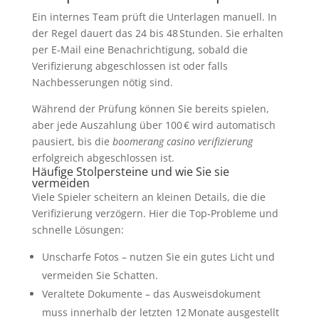
Ein internes Team prüft die Unterlagen manuell. In
der Regel dauert das 24 bis 48 Stunden. Sie erhalten
per E‑Mail eine Benachrichtigung, sobald die
Verifizierung abgeschlossen ist oder falls
Nachbesserungen nötig sind.
Während der Prüfung können Sie bereits spielen,
aber jede Auszahlung über 100 € wird automatisch
pausiert, bis die
boomerang casino verifizierung
erfolgreich abgeschlossen ist.
Häufige Stolpersteine und wie Sie sie
vermeiden
Viele Spieler scheitern an kleinen Details, die die
Verifizierung verzögern. Hier die Top‑Probleme und
schnelle Lösungen:
Unscharfe Fotos – nutzen Sie ein gutes Licht und
vermeiden Sie Schatten.
Veraltete Dokumente – das Ausweisdokument
muss innerhalb der letzten 12 Monate ausgestellt