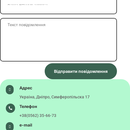
Відправити повідомлення
Адрес

Украіна, Дніпро, Симферопільска 17
Телефон

+38(0562) 35-66-73
e-mail
