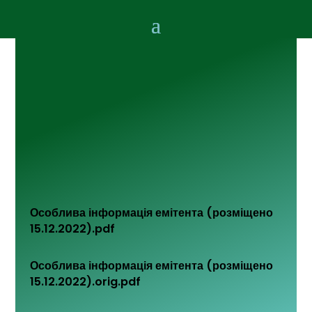
Особлива інформація емітента (розміщено
15.12.2022).pdf
Особлива інформація емітента (розміщено
15.12.2022).orig.pdf