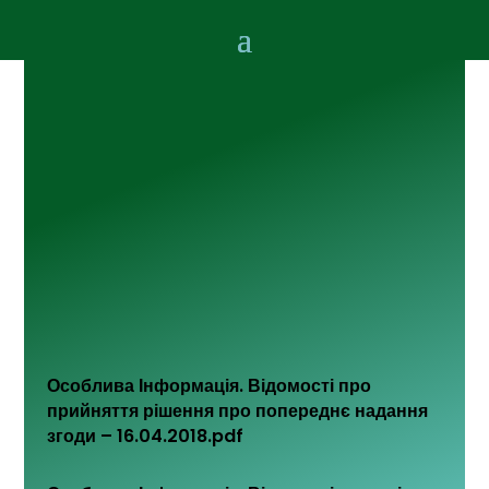
Особлива Інформація. Відомості про
прийняття рішення про попереднє надання
згоди – 16.04.2018.pdf