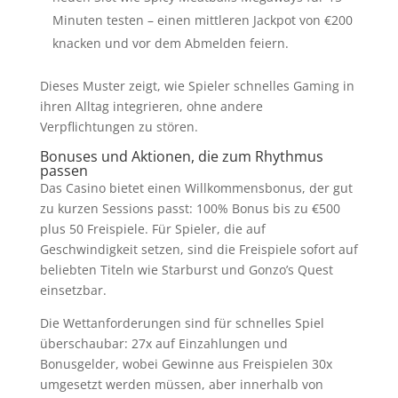
Minuten testen – einen mittleren Jackpot von €200
knacken und vor dem Abmelden feiern.
Dieses Muster zeigt, wie Spieler schnelles Gaming in
ihren Alltag integrieren, ohne andere
Verpflichtungen zu stören.
Bonuses und Aktionen, die zum Rhythmus
passen
Das Casino bietet einen Willkommensbonus, der gut
zu kurzen Sessions passt: 100% Bonus bis zu €500
plus 50 Freispiele. Für Spieler, die auf
Geschwindigkeit setzen, sind die Freispiele sofort auf
beliebten Titeln wie Starburst und Gonzo’s Quest
einsetzbar.
Die Wettanforderungen sind für schnelles Spiel
überschaubar: 27x auf Einzahlungen und
Bonusgelder, wobei Gewinne aus Freispielen 30x
umgesetzt werden müssen, aber innerhalb von