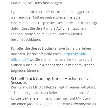
Marathon-Sessions bevorzugen.
Egal, ob Sie sich aus der Büroküche einloggen oder
während der Mittagspause wieder ins Spiel
einsteigen – das responsive Design des Casinos sorgt
dafür, dass Sie direkt in die Action eintauchen
können, ohne sich mit komplizierten Menüs
herumzuschlagen.
Für alle, die dieses hochintensive Umfeld erleben
möchten, ist das offizielle Portal
https://mr-bit-
official.de/
, wo Sie sich anmelden, Ihr Konto sofort
aufladen und in Sekundenschnelle mit dem Drehen
beginnen können.
Schnell‑Track Gaming: Kurze, Hochintensive
Sessions
Der Kern des Mr Bit’s Reizes liegt in seiner Fähigkeit,
schnelle Ergebnisse zu liefern. Spieler setzen oft ein
kurzes Zeitfenster – manchmal nur fünf Minuten –
um einen Jackpot zu jagen oder eine Gewinnserie zu