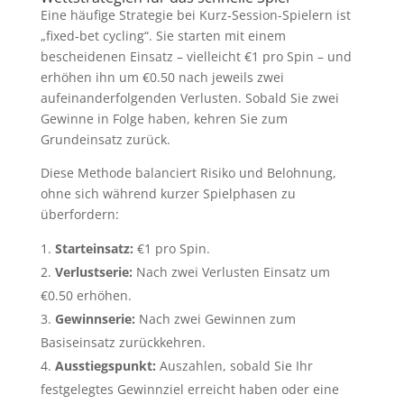
Eine häufige Strategie bei Kurz‑Session-Spielern ist
„fixed‑bet cycling“. Sie starten mit einem
bescheidenen Einsatz – vielleicht €1 pro Spin – und
erhöhen ihn um €0.50 nach jeweils zwei
aufeinanderfolgenden Verlusten. Sobald Sie zwei
Gewinne in Folge haben, kehren Sie zum
Grundeinsatz zurück.
Diese Methode balanciert Risiko und Belohnung,
ohne sich während kurzer Spielphasen zu
überfordern:
Starteinsatz:
€1 pro Spin.
Verlustserie:
Nach zwei Verlusten Einsatz um
€0.50 erhöhen.
Gewinnserie:
Nach zwei Gewinnen zum
Basiseinsatz zurückkehren.
Ausstiegspunkt:
Auszahlen, sobald Sie Ihr
festgelegtes Gewinnziel erreicht haben oder eine