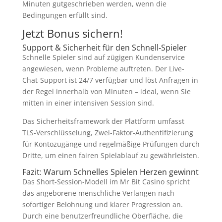
Minuten gutgeschrieben werden, wenn die
Bedingungen erfüllt sind.
Jetzt Bonus sichern!
Support & Sicherheit für den Schnell‑Spieler
Schnelle Spieler sind auf zügigen Kundenservice
angewiesen, wenn Probleme auftreten. Der Live-
Chat-Support ist 24/7 verfügbar und löst Anfragen in
der Regel innerhalb von Minuten – ideal, wenn Sie
mitten in einer intensiven Session sind.
Das Sicherheitsframework der Plattform umfasst
TLS-Verschlüsselung, Zwei-Faktor-Authentifizierung
für Kontozugänge und regelmäßige Prüfungen durch
Dritte, um einen fairen Spielablauf zu gewährleisten.
Fazit: Warum Schnelles Spielen Herzen gewinnt
Das Short‑Session-Modell im Mr Bit Casino spricht
das angeborene menschliche Verlangen nach
sofortiger Belohnung und klarer Progression an.
Durch eine benutzerfreundliche Oberfläche, die