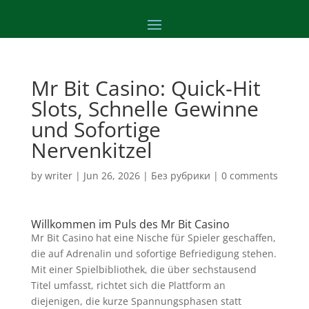
Mr Bit Casino: Quick‑Hit
Slots, Schnelle Gewinne
und Sofortige
Nervenkitzel
by
writer
|
Jun 26, 2026
|
Без рубрики
|
0 comments
Willkommen im Puls des Mr Bit Casino
Mr Bit Casino hat eine Nische für Spieler geschaffen,
die auf Adrenalin und sofortige Befriedigung stehen.
Mit einer Spielbibliothek, die über sechstausend
Titel umfasst, richtet sich die Plattform an
diejenigen, die kurze Spannungsphasen statt