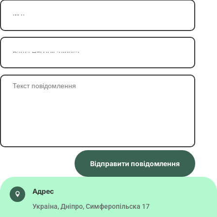
Відправити повідомлення
Адрес

Украіна, Дніпро, Симферопільска 17