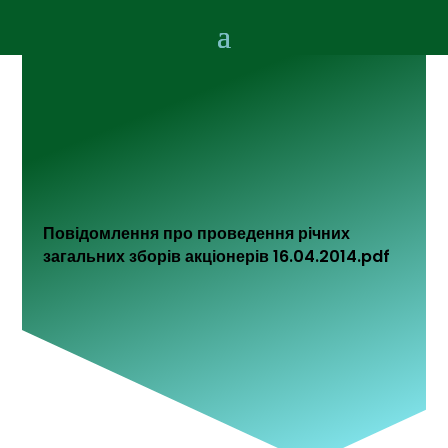
Повідомлення про проведення річних
загальних зборів акціонерів 16.04.2014.pdf