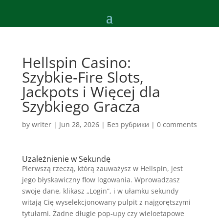
Hellspin Casino:
Szybkie‑Fire Slots,
Jackpots i Więcej dla
Szybkiego Gracza
by
writer
|
Jun 28, 2026
|
Без рубрики
|
0 comments
Uzależnienie w Sekundę
Pierwszą rzeczą, którą zauważysz w Hellspin, jest
jego błyskawiczny flow logowania. Wprowadzasz
swoje dane, klikasz „Login”, i w ułamku sekundy
witają Cię wyselekcjonowany pulpit z najgorętszymi
tytułami. Żadne długie pop‑upy czy wieloetapowe