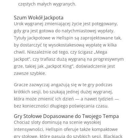
częstych małych wygranych.
Szum Wokół Jackpota
Urok wygranej zmieniającej życie jest potęgowany,
gdy gra jest gotowa do natychmiastowej wypłaty.
Tytuły jackpotowe w Hellspin są zaprojektowane tak,
by dostarczyć tę wysokostakesową wypłatę w kilka
chwil. Niezależnie od tego, czy ścigasz „Mega
Jackpot”, czy trafiasz dużą wygraną na progresywnym
grze, takiej jak „Jackpot King”, doświadczenie jest
zawsze szybkie.
Gracze zazwyczaj angażują się w te gry podczas
krótkich sesji, bo szukają jednej dużej wygranej,
która może zmienić ich dzień — a nawet tydzień —
bez konieczności długiego poświęcania czasu.
Gry Stołowe Dopasowane do Twojego Tempa
Chociaż sloty dominują na scenie wysokiej
intensywności, Hellspin oferuje także kompaktowe
gry stołowe, które pasują do szybkich sesji. Blackjack