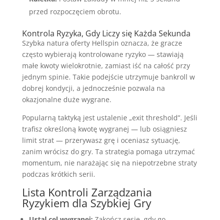
przed rozpoczęciem obrotu.
Kontrola Ryzyka, Gdy Liczy się Każda Sekunda
Szybka natura oferty Hellspin oznacza, że gracze
często wybierają kontrolowane ryzyko — stawiają
małe kwoty wielokrotnie, zamiast iść na całość przy
jednym spinie. Takie podejście utrzymuje bankroll w
dobrej kondycji, a jednocześnie pozwala na
okazjonalne duże wygrane.
Popularną taktyką jest ustalenie „exit threshold”. Jeśli
trafisz określoną kwotę wygranej — lub osiągniesz
limit strat — przerywasz grę i oceniasz sytuację,
zanim wrócisz do gry. Ta strategia pomaga utrzymać
momentum, nie narażając się na niepotrzebne straty
podczas krótkich serii.
Lista Kontroli Zarządzania
Ryzykiem dla Szybkiej Gry
Ustal cel wygranej:
Zakończ sesję, gdy go