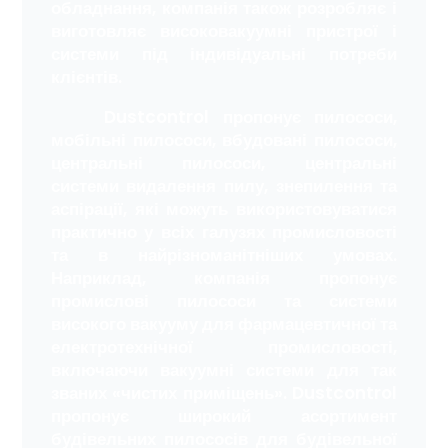
обладнання, компанія також розробляє і
виготовляє високовакуумні пристрої і
системи під індивідуальні потреби
клієнтів.
Dustcontrol пропонує пилососи,
мобільні пилососи, вбудовані пилососи,
центральні пилососи, центральні
системи видалення пилу, знепилення та
аспірації, які можуть використовуватися
практично у всіх галузях промисловості
та в найрізноманітніших умовах.
Наприклад, компанія пропонує
промислові пилососи та системи
високого вакууму для фармацевтичної та
електротехнічної промисловості,
включаючи вакуумні системи для так
званих «чистих приміщень». Dustcontrol
пропонує широкий асортимент
будівельних пилососів для будівельної