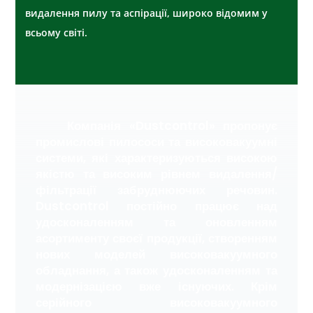
видалення пилу та аспірації, широко відомим у
всьому світі.
Компанія «Dustcontrol» пропонує
промислові пилососи та високовакуумні
системи, які характеризуються високою
якістю та високим рівнем видалення/
фільтрації забруднюючих речовин.
Dustcontrol постійно працює над
удосконаленням та оновленням
асортименту своєї продукції, створенням
нових моделей високовакуумного
обладнання, а також удосконаленням та
модернізацією вже існуючих. Крім
серійного високовакуумного