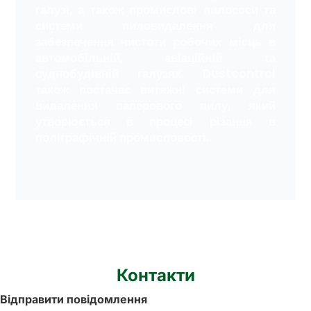
галузі, а також промислові пилососи та
системи пиловидалення для
забезпечення чистоти робочих місць в
автомобільній, авіаційній та
суднобудівній галузях. Dustcontrol
також постачає витяжні системи для
видалення паперового пилу, який
утворюється в процесі різання в
поліграфічній промисловості.
Контакти
Відправити повідомлення