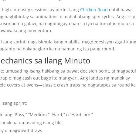
high‑intensity sessions ay perfect ang
Chicken Road
dahil bawat
g naghihintay sa animations o mahahabang spin cycles. Ang crisp
a susunod na galaw, na nagbibigay-daan sa iyo na tumalon mula sa
 nawawala ang momentum.
 isang sprint: nagsisimula kang mabilis, magdedesisyon agad kun
apagtanto na nakapaglaro ka na naman ng isa pang round.
Mechanics sa Ilang Minuto
le: umusad ng isang hakbang sa bawat decision point, at magpatu
rap o mag cash out bago ito mangyari. Ang landas ng manok ay
ole covers at ovens—classic crash traps na nagtatapos sa round k
isang sprint:
iin ang “Easy,” “Medium,” “Hard,” o “Hardcore.”
manok na umusad ng isang tile.
y o magwiwithdraw.