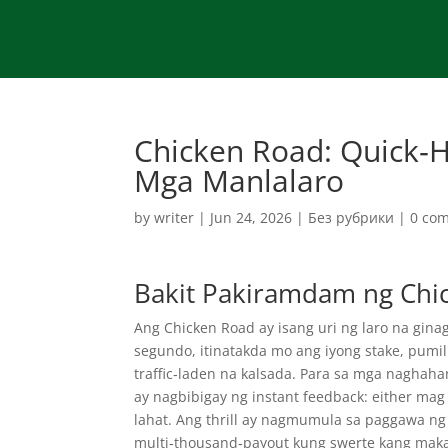
Chicken Road: Quick‑H
Mga Manlalaro
by
writer
|
Jun 24, 2026
|
Без рубрики
|
0 co
Bakit Pakiramdam ng Chic
Ang Chicken Road ay isang uri ng laro na gin
segundo, itinatakda mo ang iyong stake, pumili
traffic‑laden na kalsada. Para sa mga naghaha
ay nagbibigay ng instant feedback: either ma
lahat. Ang thrill ay nagmumula sa paggawa ng
multi‑thousand‑payout kung swerte kang maka