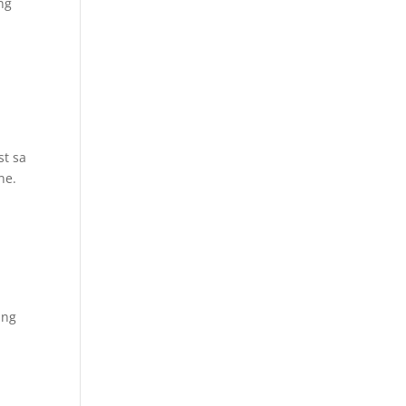
ng
st sa
ne.
ang