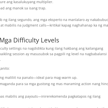
ure ang kasalukuyang multiplier.
ad ang manok sa isang trap.
b ng ilang segundo, ang mga eksperto na manlalaro ay nakabubu
at mabilis na judgment calls—kritikal kapag naghahanap ka ng ma
Mga Difficulty Levels
iculty settings na nagdidikta kung ilang hakbang ang kailangang
aikling session ay masusubok sa pagpili ng level na nagbabalansi
.
ganito:
ng maliliit na panalo—ideal para mag-warm up.
 maganda para sa mga gustong ng mas maraming action nang hind
as mabilis ang payouts—inirerekomenda pagkatapos ng ilang