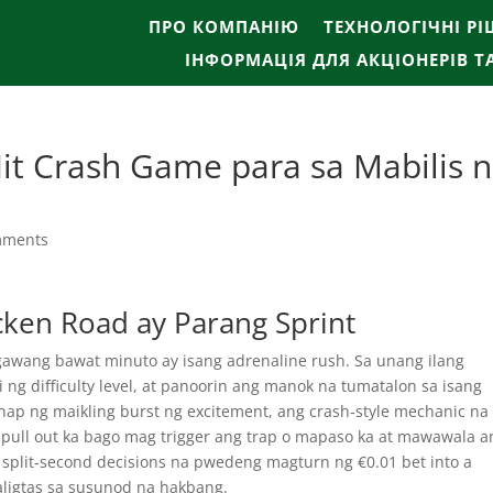
ПРО КОМПАНІЮ
ТЕХНОЛОГІЧНІ Р
ІНФОРМАЦІЯ ДЛЯ АКЦІОНЕРІВ Т
it Crash Game para sa Mabilis 
mments
ken Road ay Parang Sprint
agawang bawat minuto ay isang adrenaline rush. Sa unang ilang
 ng difficulty level, at panoorin ang manok na tumatalon sa isang
nap ng maikling burst ng excitement, ang crash‑style mechanic na 
g pull out ka bago mag trigger ang trap o mapaso ka at mawawala a
 split‑second decisions na pwedeng magturn ng €0.01 bet into a
ligtas sa susunod na hakbang.