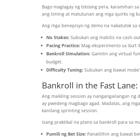
Bago maglagay ng totoong pera, karamihan s
ang timing at matutunan ang mga quirks ng bawa
Ang mga benepisyo ng demo na nakatutok sa sp
No Stakes:
Subukan ang mabilis na cash‑out
Pacing Practice:
Mag-eksperimento sa iba’t i
Bankroll Simulation:
Gamitin ang virtual fu
budget.
Difficulty Tuning:
Subukan ang bawat mode’s 
Bankroll in the Fast Lane
Ang maikling session ay nangangailangan ng 
ay pwedeng magbago agad. Madalas, ang mga m
kanilang sprinting session.
Isang praktikal na plano sa bankroll para sa m
Pumili ng Bet Size:
Panatilihin ang bawat bet