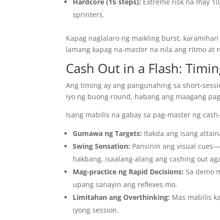
Hardcore (15 steps):
Extreme risk na may 1
sprinters.
Kapag naglalaro ng maikling burst, karamihan
lamang kapag na-master na nila ang ritmo at 
Cash Out in a Flash: Timi
Ang timing ay ang pangunahing sa short‑sessi
iyo ng buong round, habang ang maagang pag-a
Isang mabilis na gabay sa pag-master ng cash‑
Gumawa ng Targets:
Itakda ang isang attain
Swing Sensation:
Pansinin ang visual cues—
hakbang, isaalang-alang ang cashing out ag
Mag-practice ng Rapid Decisions:
Sa demo mo
upang sanayin ang reflexes mo.
Limitahan ang Overthinking:
Mas mabilis k
iyong session.