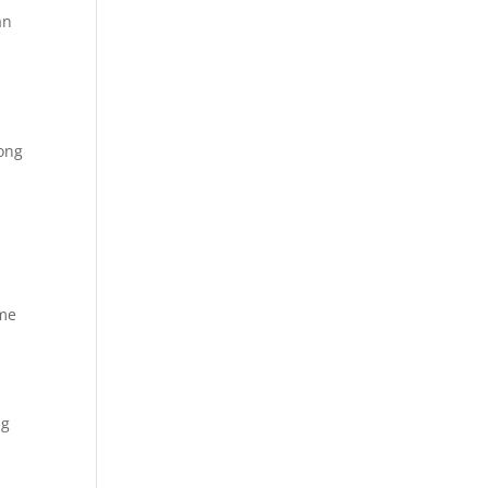
an
ong
ime
ng