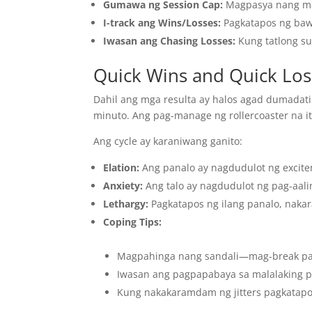
Gumawa ng Session Cap:
Magpasya nang maa
I-track ang Wins/Losses:
Pagkatapos ng baw
Iwasan ang Chasing Losses:
Kung tatlong s
Quick Wins and Quick Los
Dahil ang mga resulta ay halos agad dumada
minuto. Ang pag-manage ng rollercoaster na it
Ang cycle ay karaniwang ganito:
Elation:
Ang panalo ay nagdudulot ng excite
Anxiety:
Ang talo ay nagdudulot ng pag-aal
Lethargy:
Pagkatapos ng ilang panalo, naka
Coping Tips:
Magpahinga nang sandali—mag-break pa
Iwasan ang pagpapabaya sa malalaking pan
Kung nakakaramdam ng jitters pagkatapo