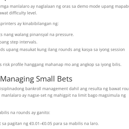
a mga manlalaro ay naglalaan ng oras sa demo mode upang mapab
t difficulty level.
rinters ay kinabibilangan ng:
s nang walang pinansyal na pressure.
bang step intervals.
nds upang masukat kung ilang rounds ang kasya sa iyong session
risk profile hanggang mahanap mo ang angkop sa iyong bilis.
: Managing Small Bets
disiplinadong bankroll management dahil ang resulta ng bawat ro
anlalaro ay nagse-set ng mahigpit na limit bago magsimula ng
abilis na rounds ay ganito:
 sa pagitan ng €0.01–€0.05 para sa mabilis na laro.