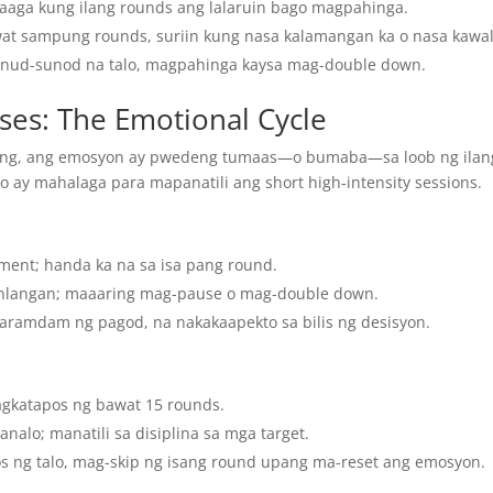
ga kung ilang rounds ang lalaruin bago magpahinga.
at sampung rounds, suriin kung nasa kalamangan ka o nasa kawa
unud-sunod na talo, magpahinga kaysa mag-double down.
ses: The Emotional Cycle
ting, ang emosyon ay pwedeng tumaas—o bumaba—sa loob ng ilan
o ay mahalaga para mapanatili ang short high‑intensity sessions.
ment; handa ka na sa isa pang round.
inlangan; maaaring mag-pause o mag-double down.
raramdam ng pagod, na nakakaapekto sa bilis ng desisyon.
gkatapos ng bawat 15 rounds.
alo; manatili sa disiplina sa mga target.
s ng talo, mag-skip ng isang round upang ma-reset ang emosyon.