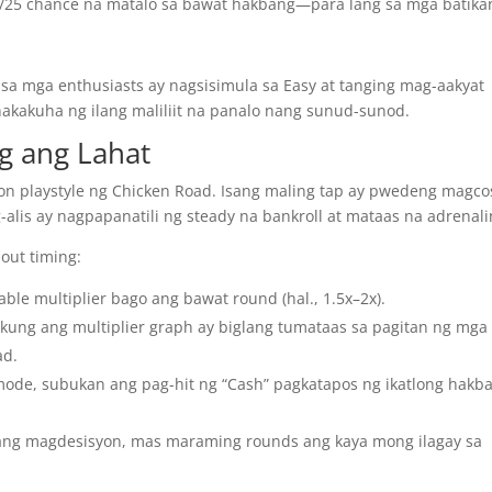
0/25 chance na matalo sa bawat hakbang—para lang sa mga batika
 sa mga enthusiasts ay nagsisimula sa Easy at tanging mag-aakyat
nakakuha ng ilang maliliit na panalo nang sunud-sunod.
ng ang Lahat
on playstyle ng Chicken Road. Isang maling tap ay pwedeng magco
lis ay nagpapanatili ng steady na bankroll at mataas na adrenali
out timing:
able multiplier bago ang bawat round (hal., 1.5x–2x).
kung ang multiplier graph ay biglang tumataas sa pagitan ng mga
ad.
de, subukan ang pag-hit ng “Cash” pagkatapos ng ikatlong hakb
ang magdesisyon, mas maraming rounds ang kaya mong ilagay sa