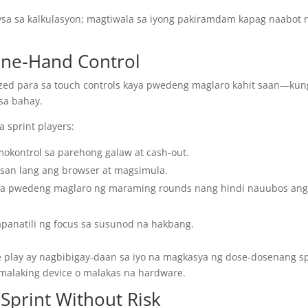
aysa sa kalkulasyon; magtiwala sa iyong pakiramdam kapag naabot 
One‑Hand Control
ized para sa touch controls kaya pwedeng maglaro kahit saan—kun
sa bahay.
 sprint players:
mokontrol sa parehong galaw at cash‑out.
n lang ang browser at magsimula.
a pwedeng maglaro ng maraming rounds nang hindi nauubos an
panatili ng focus sa susunod na hakbang.
e play ay nagbibigay-daan sa iyo na magkasya ng dose-dosenang sp
malaking device o malakas na hardware.
Sprint Without Risk