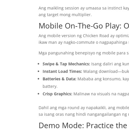
Ang maikling session ay umaasa sa instinct k
ang target mong multiplier.
Mobile On‑The-Go Play: 
Ang mobile version ng Chicken Road ay optim
ikaw man ay nagko-commute o nagpapahinga 
Mga pangunahing benepisyo ng mobile para sa
Swipe & Tap Mechanics:
Isang daliri ang ku
Instant Load Times:
Walang download—buksa
Batteries & Data:
Mababa ang konsumo, kay
battery.
Crisp Graphics:
Malinaw na visuals na nagpa
Dahil ang mga round ay napakaikli, ang mobil
sa isang oras nang hindi nangangailangan ng 
Demo Mode: Practice the 