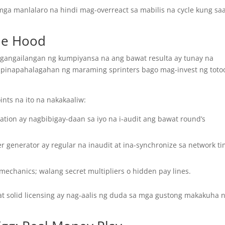
mga manlalaro na hindi mag-overreact sa mabilis na cycle kung sa
he Hood
ngangailangan ng kumpiyansa na ang bawat resulta ay tunay na
 pinapahalagahan ng maraming sprinters bago mag-invest ng toto
nts na ito na nakakaaliw:
cation ay nagbibigay-daan sa iyo na i-audit ang bawat round’s
enerator ay regular na inaudit at ina-synchronize sa network t
echanics; walang secret multipliers o hidden pay lines.
at solid licensing ay nag-aalis ng duda sa mga gustong makakuha 