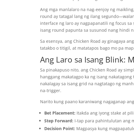
Ang mga manlalaro na nag-eenjoy ng maikling, 
round ay tatagal lang ng ilang segundo—walan
interface ng laro ay nagpapanatili ng focus s
isang round papunta sa susunod nang hindi
Sa esensya, ang Chicken Road ay ginagaya ang
tatakbo o titigil, at matatapos bago mo pa m
Ang Laro sa Isang Blink: 
Sa pinakapuso nito, ang Chicken Road ay simp
hanggang makatagpo ka ng isang nakatagong t
nakalagay sa isang grid na nagtatago ng manh
na-trigger.
Narito kung paano karaniwang nagaganap ang 
Bet Placement:
Itakda ang iyong stake at pil
Step Forward:
I-tap para pahintulutan ang 
Decision Point:
Magpasya kung magpapatulo