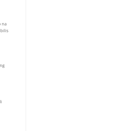
o na
bilis
 ng
i