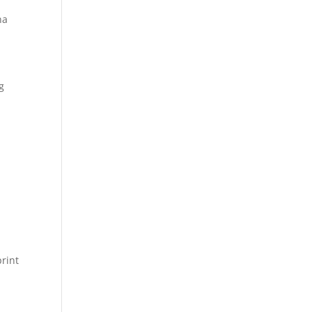
na
g
g
rint