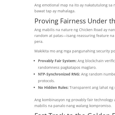
Ang emotional map na ito ay nakatutulong sa 
bawat tap ay mahalaga.
Proving Fairness Under t
Ang mabilis na nature ng Chicken Road ay na
random at patas—isang reassuring feature na
pera.
Makikita mo ang mga pangunahing security poi
Provably Fair System:
Ang blockchain verifi
randomness pagkatapos maglaro.
NTP‑Synchronized RNG:
Ang random number g
protocols.
No Hidden Rules:
Transparent ang lahat ng m
Ang kombinasyon ng provably fair technology 
mabilis na panalo nang walang kompromiso.