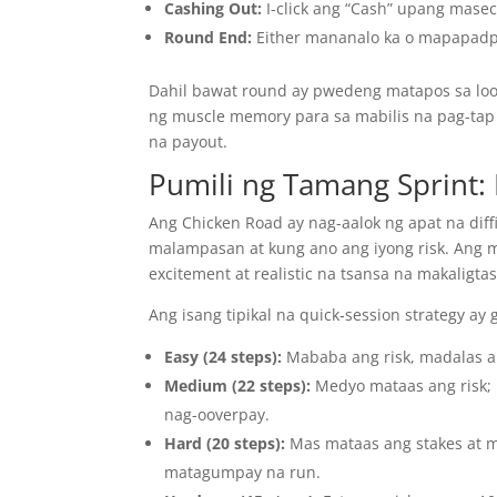
Cashing Out:
I-click ang “Cash” upang masec
Round End:
Either mananalo ka o mapapadp
Dahil bawat round ay pwedeng matapos sa loo
ng muscle memory para sa mabilis na pag-tap 
na payout.
Pumili ng Tamang Sprint: 
Ang Chicken Road ay nag-aalok ng apat na diff
malampasan at kung ano ang iyong risk. Ang m
excitement at realistic na tsansa na makaligtas
Ang isang tipikal na quick‑session strategy ay 
Easy (24 steps):
Mababa ang risk, madalas a
Medium (22 steps):
Medyo mataas ang risk;
nag-ooverpay.
Hard (20 steps):
Mas mataas ang stakes at m
matagumpay na run.