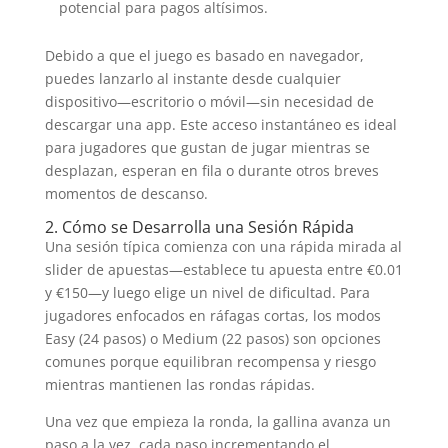
potencial para pagos altísimos.
Debido a que el juego es basado en navegador,
puedes lanzarlo al instante desde cualquier
dispositivo—escritorio o móvil—sin necesidad de
descargar una app. Este acceso instantáneo es ideal
para jugadores que gustan de jugar mientras se
desplazan, esperan en fila o durante otros breves
momentos de descanso.
2. Cómo se Desarrolla una Sesión Rápida
Una sesión típica comienza con una rápida mirada al
slider de apuestas—establece tu apuesta entre €0.01
y €150—y luego elige un nivel de dificultad. Para
jugadores enfocados en ráfagas cortas, los modos
Easy (24 pasos) o Medium (22 pasos) son opciones
comunes porque equilibran recompensa y riesgo
mientras mantienen las rondas rápidas.
Una vez que empieza la ronda, la gallina avanza un
paso a la vez, cada paso incrementando el