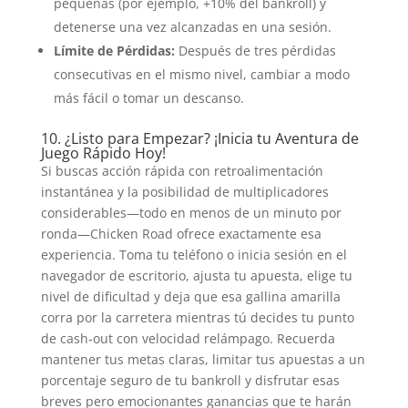
pequeñas (por ejemplo, +10% del bankroll) y
detenerse una vez alcanzadas en una sesión.
Límite de Pérdidas:
Después de tres pérdidas
consecutivas en el mismo nivel, cambiar a modo
más fácil o tomar un descanso.
10. ¿Listo para Empezar? ¡Inicia tu Aventura de
Juego Rápido Hoy!
Si buscas acción rápida con retroalimentación
instantánea y la posibilidad de multiplicadores
considerables—todo en menos de un minuto por
ronda—Chicken Road ofrece exactamente esa
experiencia. Toma tu teléfono o inicia sesión en el
navegador de escritorio, ajusta tu apuesta, elige tu
nivel de dificultad y deja que esa gallina amarilla
corra por la carretera mientras tú decides tu punto
de cash‑out con velocidad relámpago. Recuerda
mantener tus metas claras, limitar tus apuestas a un
porcentaje seguro de tu bankroll y disfrutar esas
breves pero emocionantes ganancias que te harán