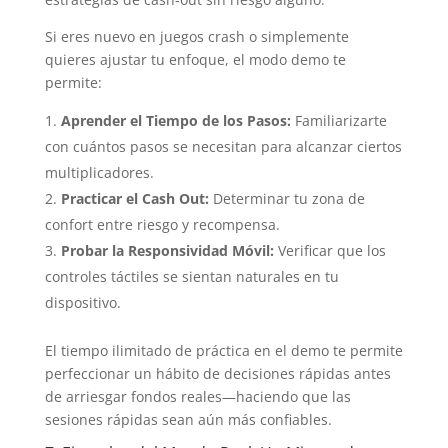
Si eres nuevo en juegos crash o simplemente
quieres ajustar tu enfoque, el modo demo te
permite:
Aprender el Tiempo de los Pasos:
Familiarizarte
con cuántos pasos se necesitan para alcanzar ciertos
multiplicadores.
Practicar el Cash Out:
Determinar tu zona de
confort entre riesgo y recompensa.
Probar la Responsividad Móvil:
Verificar que los
controles táctiles se sientan naturales en tu
dispositivo.
El tiempo ilimitado de práctica en el demo te permite
perfeccionar un hábito de decisiones rápidas antes
de arriesgar fondos reales—haciendo que las
sesiones rápidas sean aún más confiables.