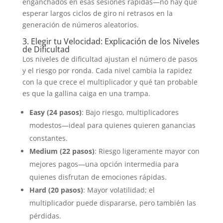
enganchados en esas sesiones rápidas—no hay que
esperar largos ciclos de giro ni retrasos en la
generación de números aleatorios.
3. Elegir tu Velocidad: Explicación de los Niveles
de Dificultad
Los niveles de dificultad ajustan el número de pasos
y el riesgo por ronda. Cada nivel cambia la rapidez
con la que crece el multiplicador y qué tan probable
es que la gallina caiga en una trampa.
Easy (24 pasos)
: Bajo riesgo, multiplicadores
modestos—ideal para quienes quieren ganancias
constantes.
Medium (22 pasos)
: Riesgo ligeramente mayor con
mejores pagos—una opción intermedia para
quienes disfrutan de emociones rápidas.
Hard (20 pasos)
: Mayor volatilidad; el
multiplicador puede dispararse, pero también las
pérdidas.