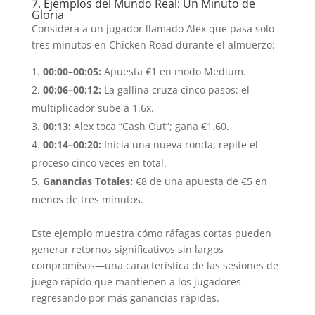
7. Ejemplos del Mundo Real: Un Minuto de
Gloria
Considera a un jugador llamado Alex que pasa solo
tres minutos en Chicken Road durante el almuerzo:
00:00–00:05:
Apuesta €1 en modo Medium.
00:06–00:12:
La gallina cruza cinco pasos; el
multiplicador sube a 1.6x.
00:13:
Alex toca “Cash Out”; gana €1.60.
00:14–00:20:
Inicia una nueva ronda; repite el
proceso cinco veces en total.
Ganancias Totales:
€8 de una apuesta de €5 en
menos de tres minutos.
Este ejemplo muestra cómo ráfagas cortas pueden
generar retornos significativos sin largos
compromisos—una característica de las sesiones de
juego rápido que mantienen a los jugadores
regresando por más ganancias rápidas.