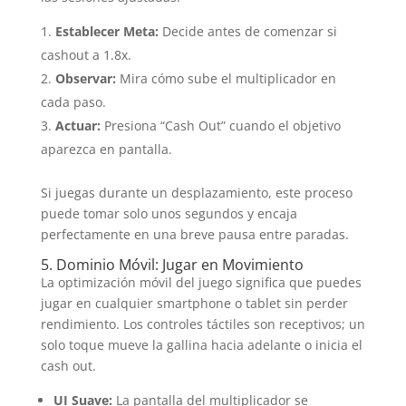
Establecer Meta:
Decide antes de comenzar si
cashout a 1.8x.
Observar:
Mira cómo sube el multiplicador en
cada paso.
Actuar:
Presiona “Cash Out” cuando el objetivo
aparezca en pantalla.
Si juegas durante un desplazamiento, este proceso
puede tomar solo unos segundos y encaja
perfectamente en una breve pausa entre paradas.
5. Dominio Móvil: Jugar en Movimiento
La optimización móvil del juego significa que puedes
jugar en cualquier smartphone o tablet sin perder
rendimiento. Los controles táctiles son receptivos; un
solo toque mueve la gallina hacia adelante o inicia el
cash out.
UI Suave:
La pantalla del multiplicador se