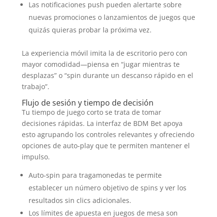
Las notificaciones push pueden alertarte sobre
nuevas promociones o lanzamientos de juegos que
quizás quieras probar la próxima vez.
La experiencia móvil imita la de escritorio pero con
mayor comodidad—piensa en “jugar mientras te
desplazas” o “spin durante un descanso rápido en el
trabajo”.
Flujo de sesión y tiempo de decisión
Tu tiempo de juego corto se trata de tomar
decisiones rápidas. La interfaz de BDM Bet apoya
esto agrupando los controles relevantes y ofreciendo
opciones de auto‑play que te permiten mantener el
impulso.
Auto‑spin para tragamonedas te permite
establecer un número objetivo de spins y ver los
resultados sin clics adicionales.
Los límites de apuesta en juegos de mesa son