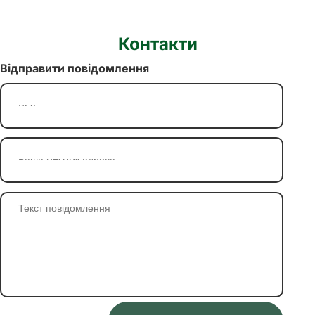
Контакти
Відправити повідомлення