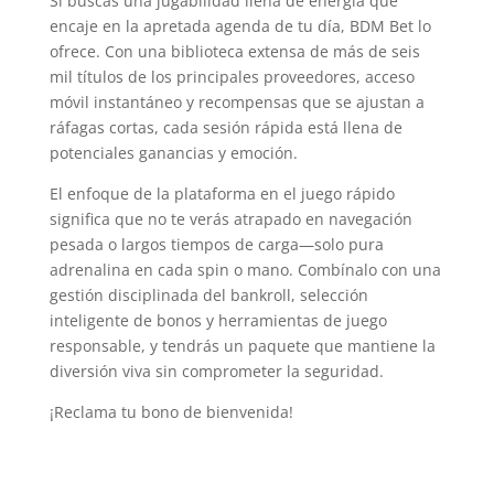
Si buscas una jugabilidad llena de energía que
encaje en la apretada agenda de tu día, BDM Bet lo
ofrece. Con una biblioteca extensa de más de seis
mil títulos de los principales proveedores, acceso
móvil instantáneo y recompensas que se ajustan a
ráfagas cortas, cada sesión rápida está llena de
potenciales ganancias y emoción.
El enfoque de la plataforma en el juego rápido
significa que no te verás atrapado en navegación
pesada o largos tiempos de carga—solo pura
adrenalina en cada spin o mano. Combínalo con una
gestión disciplinada del bankroll, selección
inteligente de bonos y herramientas de juego
responsable, y tendrás un paquete que mantiene la
diversión viva sin comprometer la seguridad.
¡Reclama tu bono de bienvenida!