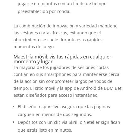
jugarse en minutos con un límite de tiempo
preestablecido por ronda.
La combinación de innovación y variedad mantiene
las sesiones cortas frescas, evitando que el
aburrimiento se cuele durante esos rápidos
momentos de juego.
Maestría móvil: visitas rápidas en cualquier
momento y lugar
La mayoría de los jugadores de sesiones cortas
confían en sus smartphones para mantenerse cerca
de la acción sin comprometer largos períodos de
tiempo. El sitio móvil y la app de Android de BDM Bet
están diseñados para acceso instantáneo.
El diseño responsivo asegura que las páginas
carguen en menos de dos segundos.
Depósitos con un clic vía Skrill o Neteller significan
que estás listo en minutos.