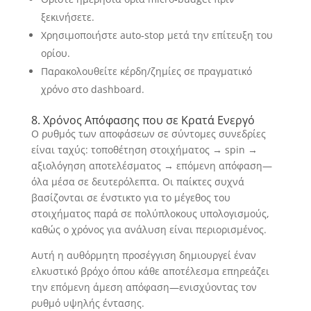
ξεκινήσετε.
Χρησιμοποιήστε auto‑stop μετά την επίτευξη του
ορίου.
Παρακολουθείτε κέρδη/ζημίες σε πραγματικό
χρόνο στο dashboard.
8. Χρόνος Απόφασης που σε Κρατά Ενεργό
Ο ρυθμός των αποφάσεων σε σύντομες συνεδρίες
είναι ταχύς: τοποθέτηση στοιχήματος → spin →
αξιολόγηση αποτελέσματος → επόμενη απόφαση—
όλα μέσα σε δευτερόλεπτα. Οι παίκτες συχνά
βασίζονται σε ένστικτο για το μέγεθος του
στοιχήματος παρά σε πολύπλοκους υπολογισμούς,
καθώς ο χρόνος για ανάλυση είναι περιορισμένος.
Αυτή η αυθόρμητη προσέγγιση δημιουργεί έναν
ελκυστικό βρόχο όπου κάθε αποτέλεσμα επηρεάζει
την επόμενη άμεση απόφαση—ενισχύοντας τον
ρυθμό υψηλής έντασης.