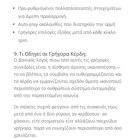
Προ‑ρυθμισμένοι πολλαπλασιαστές στοιχημάτων
για άμεση προσαρμογή.
Auto‑play ακολουθίες που διατηρούν την ορμή.
Γρήγορες επιλογές έξοδος μετά από κάθε κύκλο
spin.
9. Τι Οδηγεί σε Γρήγορα Κέρδη;
Ο βασικός λόγος πίσω από αυτές τις γρήγορες
συνεδρίες είναι η αίσθηση άμεσης ικανοποίησης—
το να βλέπεις τα σύμβολα να ευθυγραμμίζονται και
τα κέρδη να εμφανίζονται σχεδόν άμεσα ικανοποιεί
περισσότερο το ανθρώπινο σύστημα ανταμοιβής
από την παρατεταμένη αγωνία.
Οι παίκτες συχνά φεύγουν από τις συσκευές τους
μετά από ένα ή δύο γύρους αν κερδίσουν· αν
χάσουν, είτε σταματούν είτε αλλάζουν παιχνίδια
γρήγορα, παρά να συνεχίζουν περισσότερο από όσο
χρειάζεται.