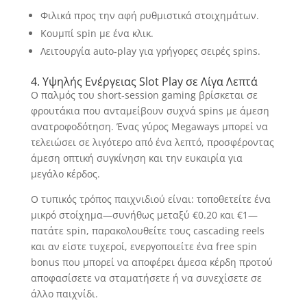
Φιλικά προς την αφή ρυθμιστικά στοιχημάτων.
Κουμπί spin με ένα κλικ.
Λειτουργία auto‑play για γρήγορες σειρές spins.
4. Υψηλής Ενέργειας Slot Play σε Λίγα Λεπτά
Ο παλμός του short‑session gaming βρίσκεται σε
φρουτάκια που ανταμείβουν συχνά spins με άμεση
ανατροφοδότηση. Ένας γύρος Megaways μπορεί να
τελειώσει σε λιγότερο από ένα λεπτό, προσφέροντας
άμεση οπτική συγκίνηση και την ευκαιρία για
μεγάλο κέρδος.
Ο τυπικός τρόπος παιχνιδιού είναι: τοποθετείτε ένα
μικρό στοίχημα—συνήθως μεταξύ €0.20 και €1—
πατάτε spin, παρακολουθείτε τους cascading reels
και αν είστε τυχεροί, ενεργοποιείτε ένα free spin
bonus που μπορεί να αποφέρει άμεσα κέρδη προτού
αποφασίσετε να σταματήσετε ή να συνεχίσετε σε
άλλο παιχνίδι.