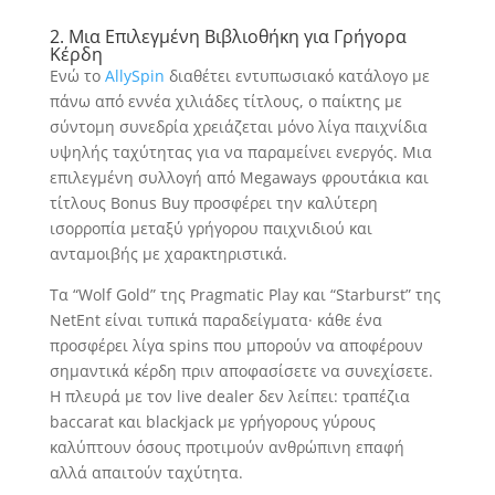
2. Μια Επιλεγμένη Βιβλιοθήκη για Γρήγορα
Κέρδη
Ενώ το
AllySpin
διαθέτει εντυπωσιακό κατάλογο με
πάνω από εννέα χιλιάδες τίτλους, ο παίκτης με
σύντομη συνεδρία χρειάζεται μόνο λίγα παιχνίδια
υψηλής ταχύτητας για να παραμείνει ενεργός. Μια
επιλεγμένη συλλογή από Megaways φρουτάκια και
τίτλους Bonus Buy προσφέρει την καλύτερη
ισορροπία μεταξύ γρήγορου παιχνιδιού και
ανταμοιβής με χαρακτηριστικά.
Τα “Wolf Gold” της Pragmatic Play και “Starburst” της
NetEnt είναι τυπικά παραδείγματα· κάθε ένα
προσφέρει λίγα spins που μπορούν να αποφέρουν
σημαντικά κέρδη πριν αποφασίσετε να συνεχίσετε.
Η πλευρά με τον live dealer δεν λείπει: τραπέζια
baccarat και blackjack με γρήγορους γύρους
καλύπτουν όσους προτιμούν ανθρώπινη επαφή
αλλά απαιτούν ταχύτητα.