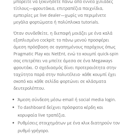
μπορείτε να ξεκινήσετε πάνω από εννέα χιλιάδες
τίτλους—φρουτάκια, επιτραπέζια παιχνίδια,
εμπειρίες με live dealer—χωρίς να περιμένετε
μεγάλα φορτώματα ή πολύπλοκα tutorials.
Όταν συνδεθείτε, η διεπαφή μοιάζει με ένα καλά
εξοπλισμένο cockpit: το πάνω μενού προσφέρει
άμεση πρόσβαση σε αγαπημένους παρόχους όπως
Pragmatic Play και NetEnt, ενώ το κουμπί quick‑spin
σας επιτρέπει να μπείτε άμεσα σε ένα Megaways
φρουτάκι. Ο σχεδιασμός δίνει προτεραιότητα στην
ταχύτητα παρά στην πολυτέλεια· κάθε κουμπί έχει
σκοπό και κάθε σελίδα φορτώνει σε κλάσματα
δευτερολέπτου.
Άμεση σύνδεση μέσω email ή social media login.
Το dashboard δείχνει πρόσφατα κέρδη και
κορυφαία live τραπέζια.
Ρυθμίσεις στοιχημάτων με ένα κλικ διατηρούν τον
ρυθμό γρήγορο.