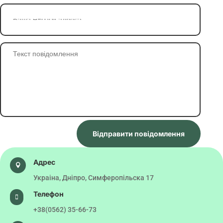
Відправити повідомлення
Адрес

Украіна, Дніпро, Симферопільска 17
Телефон

+38(0562) 35-66-73