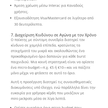
Άμεση χρέωση μέσω Interac για Καναδούς
χρήστες.
Εξουσιοδότηση Visa/Mastercard σε λιγότερο από
30 δευτερόλεπτα.
7. Διαχείριση Κινδύνου σε Αγώνα με τον Χρόνο
Ο παίκτης με σύντομη συνεδρία διατηρεί τον
κίνδυνο σε χαμηλά επίπεδα, κρατώντας τα
στοιχήματά του μικρά και ακολουθώντας ένα
προκαθορισμένο όριο δαπανών για κάθε burst
παιχνιδιού. Μια κοινή στρατηγική είναι να ορίσετε
ένα micro‑budget—π.χ. €5 ή €10—και να παίζετε
μόνο μέχρι να φτάσετε σε αυτό το όριο.
Αυτή η προσέγγιση διατηρεί τις συναισθηματικές
διακυμάνσεις υπό έλεγχο, ενώ παράλληλα δίνει την
ευκαιρία για γρήγορα κέρδη που μοιάζουν με
mini‑jackpots μέσα σε λίγα λεπτά.
Ορίστε ημερήσια όρια micro‑budget πριν