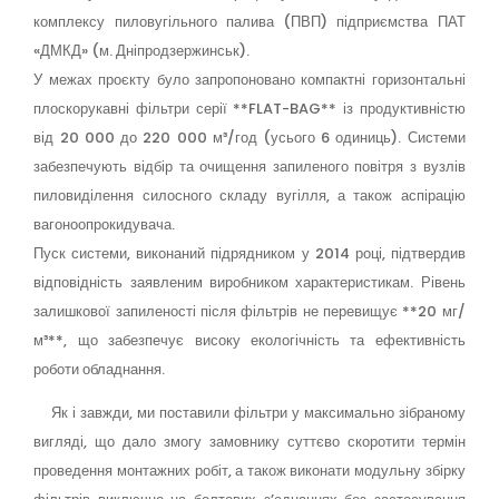
комплексу пиловугільного палива (ПВП) підприємства ПАТ
«ДМКД» (м. Дніпродзержинськ).
У межах проєкту було запропоновано компактні горизонтальні
плоскорукавні фільтри серії **FLAT-BAG** із продуктивністю
від 20 000 до 220 000 м³/год (усього 6 одиниць). Системи
забезпечують відбір та очищення запиленого повітря з вузлів
пиловиділення силосного складу вугілля, а також аспірацію
вагоноопрокидувача.
Пуск системи, виконаний підрядником у 2014 році, підтвердив
відповідність заявленим виробником характеристикам. Рівень
залишкової запиленості після фільтрів не перевищує **20 мг/
м³**, що забезпечує високу екологічність та ефективність
роботи обладнання.
Як і завжди, ми поставили фільтри у максимально зібраному
вигляді, що дало змогу замовнику суттєво скоротити термін
проведення монтажних робіт, а також виконати модульну збірку